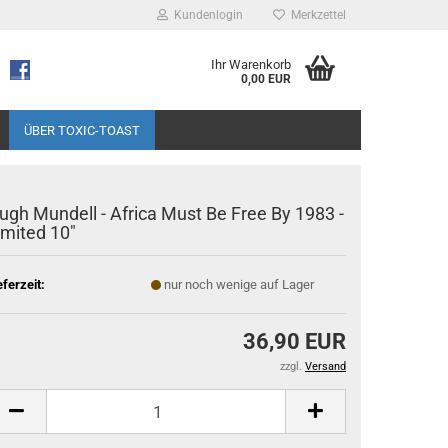
Kundenlogin
Merkzettel
Ihr Warenkorb
0,00 EUR
ÜBER TOXIC-TOAST
ugh Mundell - Africa Must Be Free By 1983 -
imited 10"
eferzeit:
nur noch wenige auf Lager
36,90 EUR
zzgl.
Versand