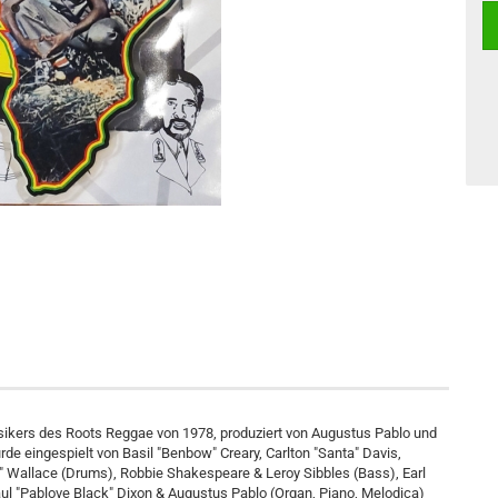
sikers des Roots Reggae von 1978, produziert von Augustus Pablo und
e eingespielt von Basil "Benbow" Creary, Carlton "Santa" Davis,
h" Wallace (Drums), Robbie Shakespeare & Leroy Sibbles (Bass), Earl
aul "Pablove Black" Dixon & Augustus Pablo (Organ, Piano, Melodica)