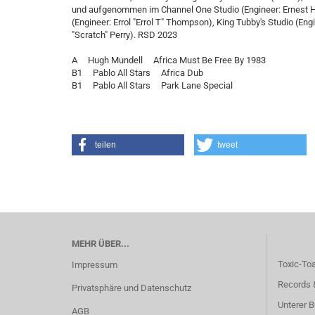
und aufgenommen im Channel One Studio (Engineer: Ernest Hoo
(Engineer: Errol "Errol T" Thompson), King Tubby's Studio (Engi
"Scratch" Perry). RSD 2023
A Hugh Mundell Africa Must Be Free By 1983
B1 Pablo All Stars Africa Dub
B1 Pablo All Stars Park Lane Special
teilen
tweet
MEHR ÜBER...
Toxic-To
Impressum
Records 
Privatsphäre und Datenschutz
Unterer B
AGB