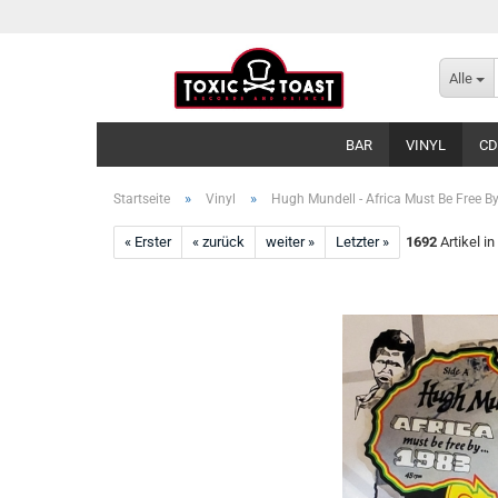
Alle
BAR
VINYL
CD
»
»
Startseite
Vinyl
Hugh Mundell - Africa Must Be Free By
« Erster
« zurück
weiter »
Letzter »
1692
Artikel in