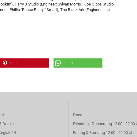
kim), Harry J Studio (Engineer: Sylvan Morris), Joe Gibbs Studio
neer: Phillip "Prince Phillip" Smart), The Black Ark (Engineer: Lee
pin it
teilen
ast
Doors:
& Drinks
Dienstag - Donnerstag 12.00 - 22.00 
ürglaß 14
Freitag & Samstag 12.00 - 02.00 Uhr