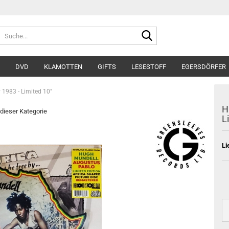
Suche...
DVD
KLAMOTTEN
GIFTS
LESESTOFF
EGERSDÖRFER
 1983 - Limited 10"
H
 dieser Kategorie
L
Li