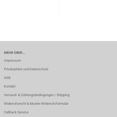
MEHR ÜBER...
Impressum
Privatsphäre und Datenschutz
AGB
Kontakt
Versand- & Zahlungsbedingungen / Shipping
Widerrufsrecht & Muster-Widerrufsformular
Callback Service