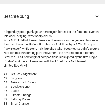
Beschreibung
2 legendary proto-punk guitar heroes join forces for the first time ever on
this odds-defying, razor sharp album!
Rock N Roll Hall of Famer James Williamson was the guitarist for one of
the most iconic and influential albums of all-time, Iggy & The Stooges
“Raw Power”, while Deniz Tek launched what became Australia’s ground
zero for the forthcoming punk movement, the revered Radio Birdman!
Features 11 all-new original compositions highlighted by the first single
“Stable” and the explosive lead-off track “Jet Pack Nightmare!”
Limited Red Vinyl!
A1 Jet Pack Nightmare
A2 Progress
A3 Take A Look Around
A4 Good As Gone
A5 Stable
B1 Climate Change
B2 Birthday Present
B3 Small Change