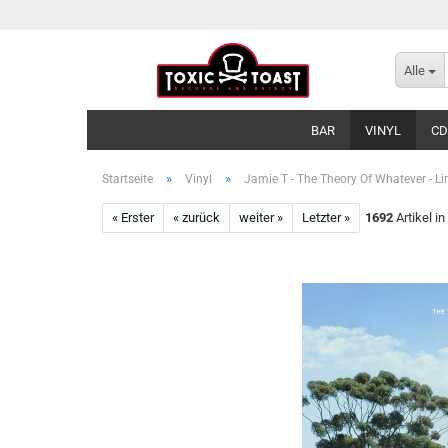
Alle
BAR
VINYL
CD
»
»
Startseite
Vinyl
Jamie T - The Theory Of Whatever - Li
« Erster
« zurück
weiter »
Letzter »
1692
Artikel in