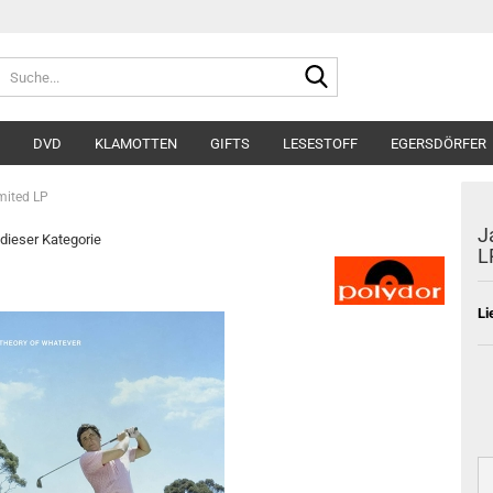
Suche...
DVD
KLAMOTTEN
GIFTS
LESESTOFF
EGERSDÖRFER
mited LP
J
 dieser Kategorie
L
Li