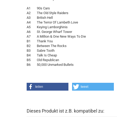
A1 90s Cars
A2 The Old Style Raiders
A3 British Hell
A4 The Terror Of Lambeth Love
A5 Keying Lamborghinis
A6 St. George Wharf Tower
A7 A Million & One New Ways To Die
B1 Thank You
B2 Between The Rocks
B3 Sabre Tooth
B4 Talk Is Cheap
B5 Old Republican
B6 50,000 Unmarked Bullets
teilen
tweet
Dieses Produkt ist z.B. kompatibel zu: