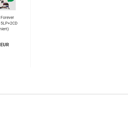
 Forever
d 5LP+2CD
niert)
 EUR