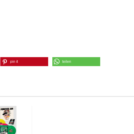
pin it
teilen