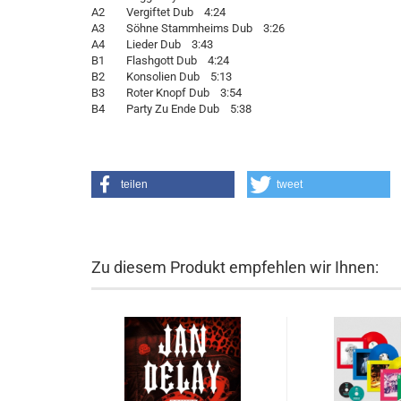
A2 Vergiftet Dub 4:24
A3 Söhne Stammheims Dub 3:26
A4 Lieder Dub 3:43
B1 Flashgott Dub 4:24
B2 Konsolien Dub 5:13
B3 Roter Knopf Dub 3:54
B4 Party Zu Ende Dub 5:38
teilen
tweet
Zu diesem Produkt empfehlen wir Ihnen: