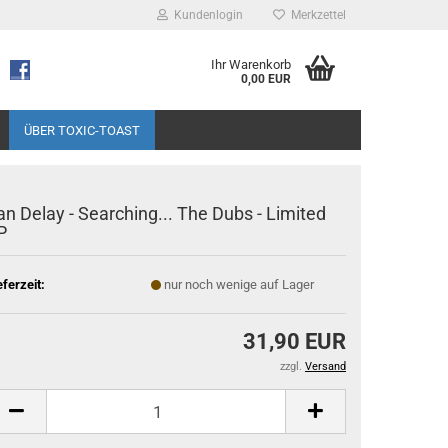
Kundenlogin
Merkzettel
Ihr Warenkorb
0,00 EUR
ÜBER TOXIC-TOAST
an Delay - Searching... The Dubs - Limited
P
eferzeit:
nur noch wenige auf Lager
31,90 EUR
zzgl.
Versand