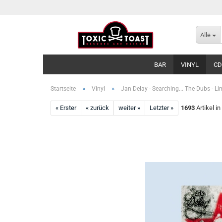
Alle
BAR
VINYL
CD
»
»
Startseite
Vinyl
Jan Delay - Searching... The Dubs - Li
« Erster
« zurück
weiter »
Letzter »
1693
Artikel in