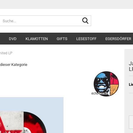
Suche...
DVD
KLAMOTTEN
GIFTS
LESESTOFF
EGERSDÖRFER
mited LP
J
 dieser Kategorie
L
Li