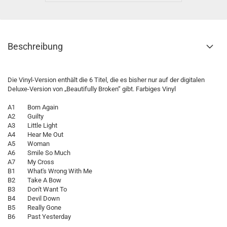
Beschreibung
Die Vinyl-Version enthält die 6 Titel, die es bisher nur auf der digitalen
Deluxe-Version von „Beautifully Broken“ gibt. Farbiges Vinyl
A1 Born Again
A2 Guilty
A3 Little Light
A4 Hear Me Out
A5 Woman
A6 Smile So Much
A7 My Cross
B1 What's Wrong With Me
B2 Take A Bow
B3 Don't Want To
B4 Devil Down
B5 Really Gone
B6 Past Yesterday