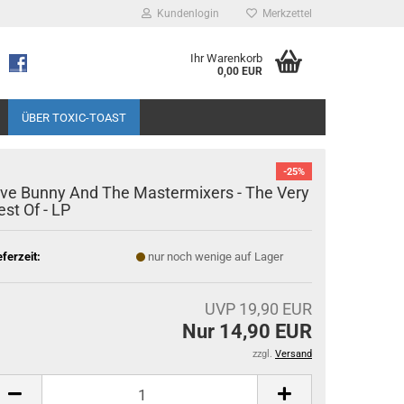
Kundenlogin
Merkzettel
Ihr Warenkorb
0,00 EUR
ÜBER TOXIC-TOAST
-25%
ive Bunny And The Mastermixers - The Very
est Of - LP
eferzeit:
nur noch wenige auf Lager
UVP 19,90 EUR
Nur 14,90 EUR
zzgl.
Versand