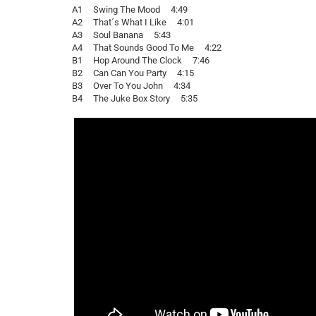
A1 Swing The Mood 4:49
A2 That´s What I Like 4:01
A3 Soul Banana 5:43
A4 That Sounds Good To Me 4:22
B1 Hop Around The Clock 7:46
B2 Can Can You Party 4:15
B3 Over To You John 4:34
B4 The Juke Box Story 5:35