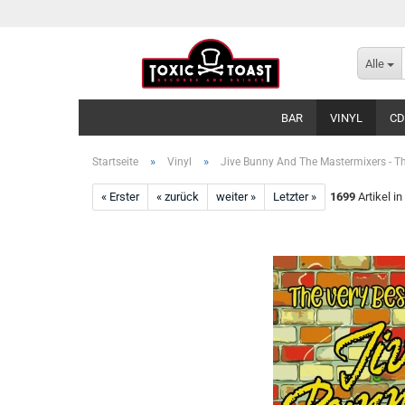
Alle
BAR
VINYL
CD
»
»
Startseite
Vinyl
Jive Bunny And The Mastermixers - The
« Erster
« zurück
weiter »
Letzter »
1699
Artikel in