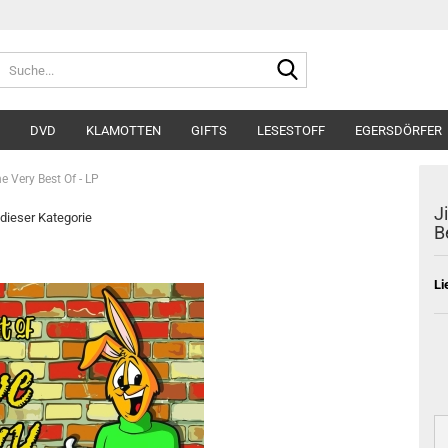
Suche...
DVD
KLAMOTTEN
GIFTS
LESESTOFF
EGERSDÖRFER
 Very Best Of - LP
J
 dieser Kategorie
B
Li