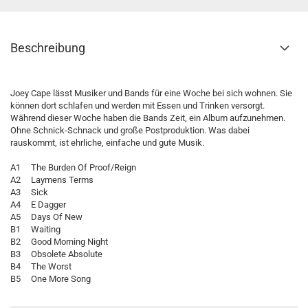
Beschreibung
Joey Cape lässt Musiker und Bands für eine Woche bei sich wohnen. Sie
können dort schlafen und werden mit Essen und Trinken versorgt.
Während dieser Woche haben die Bands Zeit, ein Album aufzunehmen.
Ohne Schnick-Schnack und große Postproduktion. Was dabei
rauskommt, ist ehrliche, einfache und gute Musik.
A1 The Burden Of Proof/Reign
A2 Laymens Terms
A3 Sick
A4 E Dagger
A5 Days Of New
B1 Waiting
B2 Good Morning Night
B3 Obsolete Absolute
B4 The Worst
B5 One More Song