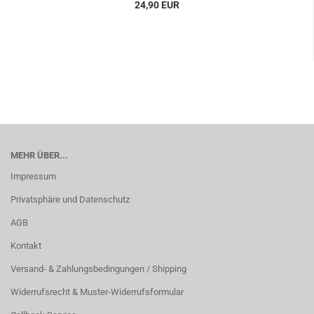
24,90 EUR
MEHR ÜBER...
Impressum
Privatsphäre und Datenschutz
AGB
Kontakt
Versand- & Zahlungsbedingungen / Shipping
Widerrufsrecht & Muster-Widerrufsformular