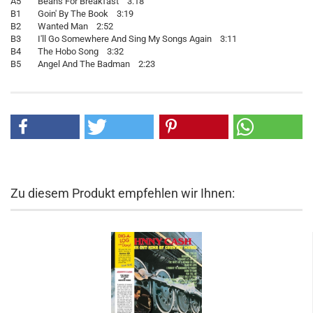
A5 Beans For Breakfast 3:18
B1 Goin' By The Book 3:19
B2 Wanted Man 2:52
B3 I'll Go Somewhere And Sing My Songs Again 3:11
B4 The Hobo Song 3:32
B5 Angel And The Badman 2:23
Zu diesem Produkt empfehlen wir Ihnen: