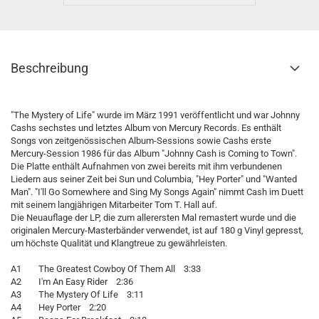
Beschreibung
"The Mystery of Life" wurde im März 1991 veröffentlicht und war Johnny
Cashs sechstes und letztes Album von Mercury Records. Es enthält
Songs von zeitgenössischen Album-Sessions sowie Cashs erste
Mercury-Session 1986 für das Album "Johnny Cash is Coming to Town".
Die Platte enthält Aufnahmen von zwei bereits mit ihm verbundenen
Liedern aus seiner Zeit bei Sun und Columbia, "Hey Porter" und "Wanted
Man". "I'll Go Somewhere and Sing My Songs Again" nimmt Cash im Duett
mit seinem langjährigen Mitarbeiter Tom T. Hall auf.
Die Neuauflage der LP, die zum allerersten Mal remastert wurde und die
originalen Mercury-Masterbänder verwendet, ist auf 180 g Vinyl gepresst,
um höchste Qualität und Klangtreue zu gewährleisten.
A1 The Greatest Cowboy Of Them All 3:33
A2 I'm An Easy Rider 2:36
A3 The Mystery Of Life 3:11
A4 Hey Porter 2:20