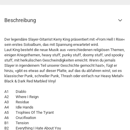
Beschreibung
Der legendäre Slayer-Gitarrist Kerry King präsentiert mit »From Hell I Rise«
sein erstes Soloalbum, das mit Spannung erwartetet wird.
Laut King besteht die neue Musik aus »verschiedenen religiösen Themen,
einigen Kriegsthemen, heavy stuff, punky stuff, doomy stuff, und spooky
stuff, mit herkulischen Geschwindigkeiten erreicht. Wenn du jemals
Slayer in irgendeinem Teil unserer Geschichte gemocht hast«, fügt er
hinzu, »gibt es etwas auf dieser Platte, auf das du abfahren wirst, sei es
klassischer Punk, schneller Punk, Thrash oder einfach nur Heavy Metal!«
Black & Dark Red Marbled Vinyl
A1 Diablo
A2 Where I Reign
A3 Residue
A4 Idle Hands
A5 Trophies Of The Tyrant
A6 Crucifixation
B1 Tension
B2 Everything I Hate About You