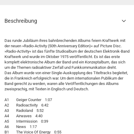
Beschreibung
Das runde Jubiläum ihres bahnbrechenden Albums feiern Kraftwerk mit
der neuen »Radio-Activity (50th Anniversary Edition)« auf Picture Disc.
»Radio-Activity« ist das fünfte Studioalbum der deutschen Elektronik-Band
Kraftwerk und wurde im Oktober 1975 veröffentlicht. Es ist das erste
komplett elektronische Album der Band und ein Konzeptalbum, das sich
um die Themen radioaktiver Zerfall und Funkkommunikation dreht.
Das Album wurde von einer Single-Auskopplung des Titeltracks begleitet,
die in Frankreich erfolgreich war. Um dem internationalen Publikum der
Band gerecht zu werden, waren alle Veröffentlichungen des Albums
zweisprachig, mit Texten in Englisch und Deutsch.
A1 Geiger Counter 1:07
A2 Radioactivity 6:42
A3 Radioland 5:52
A4 Airwaves 4:40
A5 Intermission 0:39
A6 News 1:17
B1 The Voice Of Energy 0:55