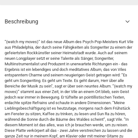
Beschreibung
”(watch my moves)” ist das neue Album des Psych-Pop-Meisters Kurt Vile
aus Philadelphia, der durch seine Fähigkeiten als Songwriter zu einem der
gefeiertsten Rockkünstler seiner Heimatstadt wurde. Auch auf seinem
neuen Longplayer setzt er seine Talente als Sänger, Songwriter,
Multiinstrumentalist und Produzent in unerwartete Richtungen ein - das
Ergebnis ist ein lebendiges und doch meditatives Album, das von Viles
entspanntem Charme und seinem neugierigen Geist getragen wird: ”Es
geht um Songwriting. Es geht um Texte. Es geht darum, Herr über alle
Bereiche der Musik zu sein”, sagt er über sein neuntes Album. ”(watch my
moves)” stammt aus einer Zeit, in der Vile an einem Ort blieb, sein Geist
jedoch war immer in Bewegung. Er tüftelte an pointillistischen Texten,
erdachte spitze Refrains und schaute in andere Dimensionen. ”Meine
Lieblingsbeschäftigung ist es heutzutage, morgens nach dem Frühstück
am Fenster zu sitzen, Kaffee zu trinken, zu lesen und Sun Ra zu hören,
während die Sonne durch die Bäume des Waldes scheint”, sagt Vile. ”In
diesem Moment ist das alles, was ich je brauchen werde, um zu reisen.
Diese Platte verkörpert all das - zwei Jahre verstreichen zu lassen und die
ganze Zeit nur in meinem Kopf, am Klavier oder mit meiner Gitarre zu