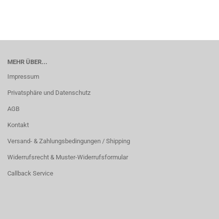
MEHR ÜBER...
Impressum
Privatsphäre und Datenschutz
AGB
Kontakt
Versand- & Zahlungsbedingungen / Shipping
Widerrufsrecht & Muster-Widerrufsformular
Callback Service