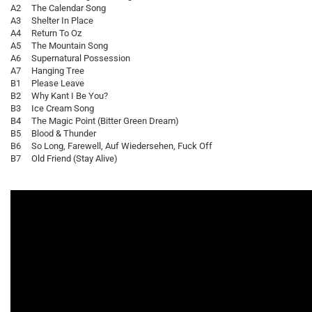
A2 The Calendar Song
A3 Shelter In Place
A4 Return To Oz
A5 The Mountain Song
A6 Supernatural Possession
A7 Hanging Tree
B1 Please Leave
B2 Why Kant I Be You?
B3 Ice Cream Song
B4 The Magic Point (Bitter Green Dream)
B5 Blood & Thunder
B6 So Long, Farewell, Auf Wiedersehen, Fuck Off
B7 Old Friend (Stay Alive)