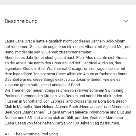
Beschreibung
Laura Jane Grace hatte eigentlich nicht vor dieses Jahr ein Solo-Album
aufzunehmen. Sie plante sogar eher ein neues Album mit Against Me!, der
Band, mit der sie seit 23 Jahren zusammenarbeitet.
Aber dieses Jahr lief eindeutig nicht nach Plan. Also machte sich Grace
an die Arbeit. Sie nahm den Hörer ab und rief Electrical Audio an, das
legendäre Studio in ihrer Wahlheimat Chicago, um zu fragen, ob sie mit
dem legendären Toningenieur Steve Albini ein Album aufnehmen könnte.
Das Ziel war es, diese Songs exakt so zu dokumentieren, wie sie es
zuhause getan hatte, direkt analog auf Band.
Die Themen der neuen Songs reichen von verwunschenen Swimming
Pools und brennenden Kirchen, von Bergen und nach Urin stinkenden
Flüssen in Schottland, von Espressi and Croissants im Bora Bora Beach
Club in Marbella, über Nelson Algrens Buch „Neon Jungle“ und Simone de
Beauvoirs „Mandarines“. Es geht um versteinerte Polymorphe und Blut und
Donner und LSD und wie es sich anfühlt, auf dem Grab der Marchesa
Luisa Casati von fabelhaften Partys vor 100 Jahren Tag zu träumen.
A1 The Swimming Pool Song