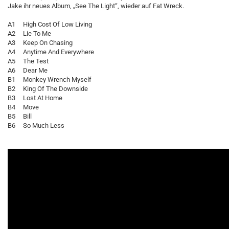
Jake ihr neues Album, „See The Light“, wieder auf Fat Wreck.
A1 High Cost Of Low Living
A2 Lie To Me
A3 Keep On Chasing
A4 Anytime And Everywhere
A5 The Test
A6 Dear Me
B1 Monkey Wrench Myself
B2 King Of The Downside
B3 Lost At Home
B4 Move
B5 Bill
B6 So Much Less