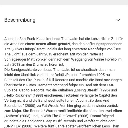
Beschreibung
Auch der Ska-Punk-Klassiker Less Than Jake hat die konzertfreie Zeit für
die Arbeit an einem neuen Album genutzt, das den hoffnungsspendenden
Titel „Silver Linings“ trägt und als der lang erwartete Nachfolger von "See
The Light" aus dem Jahr 2013 erscheint. Mit von der Partie ist
Schlagzeuger Matt Yonker, der nach dem Weggang von Vinnie Fiorello im
Jahr 2018 an den Drums zu hören ist.
Die Bandgeschichte von Less Than Jake ist so chaotisch, dass man
leicht den Überblick verliert. Ihr Debüt „Pezcore“ erschien 1995 zur
Blütezeit des Ska-Punk auf Dill Records und machte die Band sozusagen
über Nacht zu Stars. Dementsprechend folgte ein Deal mit dem EMI-
Sublabel Capitol Records, wo die Kultalben „Losing Streak“ (1996) und
„Hello Rockview“ (1998) erschienen. Trotzdem verlängerte Capitol den
Vertrag nicht und die Band wechselte für ein Album, „Borders And
Boundaries“ (2000), zu Fat Wreck. Von hier ging es dann wieder zurück
zum Major: Sire Records/ Warner veröffentlichte die nächsten zwei Alben
„Anthem“ (2003) und „In With The Out Crowd“ (2006). Darauffolgend
gründete die Band dann Sleep It Off Records und veröffentlichte dort
„GNV FLA“ (2008). Weitere fünf Jahre später veröffentlichen Less Than