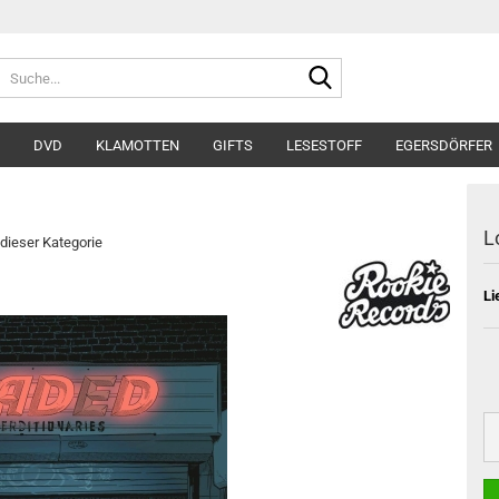
Suche...
DVD
KLAMOTTEN
GIFTS
LESESTOFF
EGERSDÖRFER
L
 dieser Kategorie
Li