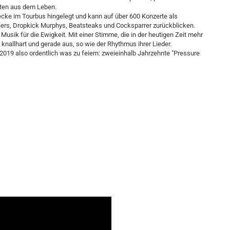
hten aus dem Leben.
cke im Tourbus hingelegt und kann auf über 600 Konzerte als
ilers, Dropkick Murphys, Beatsteaks und Cocksparrer zurückblicken.
sik für die Ewigkeit. Mit einer Stimme, die in der heutigen Zeit mehr
nallhart und gerade aus, so wie der Rhythmus ihrer Lieder.
019 also ordentlich was zu feiern: zweieinhalb Jahrzehnte "Pressure