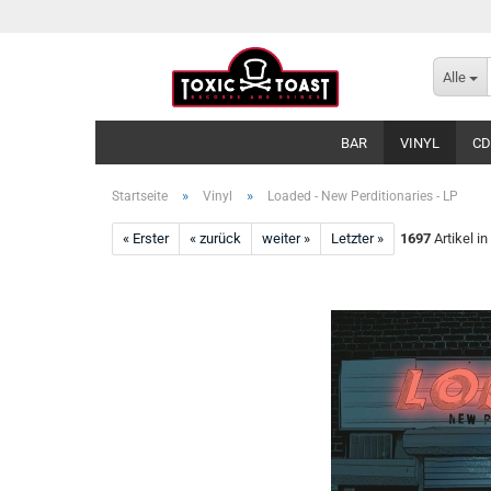
Alle
BAR
VINYL
CD
»
»
Startseite
Vinyl
Loaded - New Perditionaries - LP
« Erster
« zurück
weiter »
Letzter »
1697
Artikel in