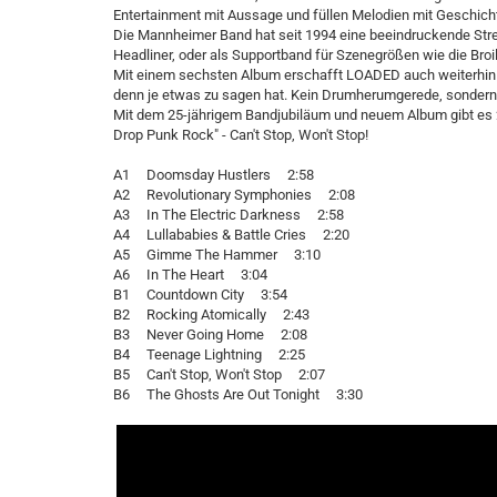
Entertainment mit Aussage und füllen Melodien mit Geschic
Die Mannheimer Band hat seit 1994 eine beeindruckende Stre
Headliner, oder als Supportband für Szenegrößen wie die Bro
Mit einem sechsten Album erschafft LOADED auch weiterhin Mu
denn je etwas zu sagen hat. Kein Drumherumgerede, sondern k
Mit dem 25-jährigem Bandjubiläum und neuem Album gibt es 2
Drop Punk Rock" - Can't Stop, Won't Stop!
A1 Doomsday Hustlers 2:58
A2 Revolutionary Symphonies 2:08
A3 In The Electric Darkness 2:58
A4 Lullababies & Battle Cries 2:20
A5 Gimme The Hammer 3:10
A6 In The Heart 3:04
B1 Countdown City 3:54
B2 Rocking Atomically 2:43
B3 Never Going Home 2:08
B4 Teenage Lightning 2:25
B5 Can't Stop, Won't Stop 2:07
B6 The Ghosts Are Out Tonight 3:30