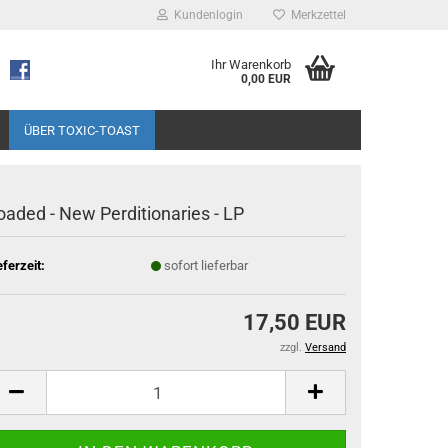
Kundenlogin
Merkzettel
Ihr Warenkorb
0,00 EUR
ÜBER TOXIC-TOAST
oaded - New Perditionaries - LP
eferzeit:
sofort lieferbar
17,50 EUR
zzgl.
Versand