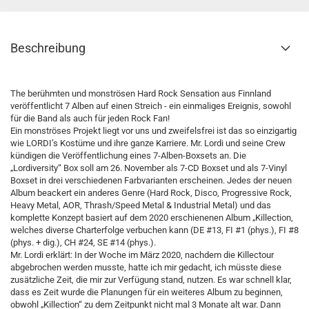
Beschreibung
The berühmten und monströsen Hard Rock Sensation aus Finnland
veröffentlicht 7 Alben auf einen Streich - ein einmaliges Ereignis, sowohl
für die Band als auch für jeden Rock Fan!
Ein monströses Projekt liegt vor uns und zweifelsfrei ist das so einzigartig
wie LORDI’s Kostüme und ihre ganze Karriere. Mr. Lordi und seine Crew
kündigen die Veröffentlichung eines 7-Alben-Boxsets an. Die
„Lordiversity“ Box soll am 26. November als 7-CD Boxset und als 7-Vinyl
Boxset in drei verschiedenen Farbvarianten erscheinen. Jedes der neuen
Album beackert ein anderes Genre (Hard Rock, Disco, Progressive Rock,
Heavy Metal, AOR, Thrash/Speed Metal & Industrial Metal) und das
komplette Konzept basiert auf dem 2020 erschienenen Album „Killection,
welches diverse Charterfolge verbuchen kann (DE #13, FI #1 (phys.), FI #8
(phys. + dig.), CH #24, SE #14 (phys.).
Mr. Lordi erklärt: In der Woche im März 2020, nachdem die Killectour
abgebrochen werden musste, hatte ich mir gedacht, ich müsste diese
zusätzliche Zeit, die mir zur Verfügung stand, nutzen. Es war schnell klar,
dass es Zeit wurde die Planungen für ein weiteres Album zu beginnen,
obwohl „Killection“ zu dem Zeitpunkt nicht mal 3 Monate alt war. Dann