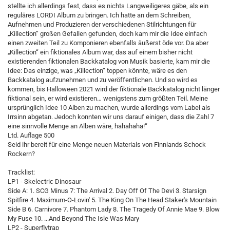
stellte ich allerdings fest, dass es nichts Langweiligeres gäbe, als ein
reguläres LORDI Album zu bringen. Ich hatte an dem Schreiben,
Aufnehmen und Produzieren der verschiedenen Stilrichtungen für
„Killection“ großen Gefallen gefunden, doch kam mir die Idee einfach
einen zweiten Teil zu Komponieren ebenfalls äußerst öde vor. Da aber
„Killection“ ein fiktionales Album war, das auf einem bisher nicht
existierenden fiktionalen Backkatalog von Musik basierte, kam mir die
Idee: Das einzige, was „Killection“ toppen könnte, wäre es den
Backkatalog aufzunehmen und zu veröffentlichen. Und so wird es
kommen, bis Halloween 2021 wird der fiktionale Backkatalog nicht länger
fiktional sein, er wird existieren… wenigstens zum größten Teil. Meine
ursprünglich Idee 10 Alben zu machen, wurde allerdings vom Label als
Irrsinn abgetan. Jedoch konnten wir uns darauf einigen, dass die Zahl 7
eine sinnvolle Menge an Alben wäre, hahahaha!“
Ltd. Auflage 500
Seid ihr bereit für eine Menge neuen Materials von Finnlands Schock
Rockern?
Tracklist:
LP1 - Skelectric Dinosaur
Side A: 1. SCG Minus 7: The Arrival 2. Day Off Of The Devi 3. Starsign
Spitfire 4. Maximum-O-Lovin' 5. The King On The Head Staker's Mountain
Side B 6. Carnivore 7. Phantom Lady 8. The Tragedy Of Annie Mae 9. Blow
My Fuse 10. ...And Beyond The Isle Was Mary
LP2 - Superflytrap