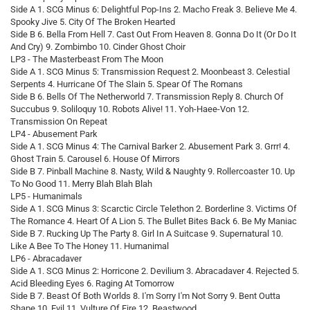
Side A 1. SCG Minus 6: Delightful Pop-Ins 2. Macho Freak 3. Believe Me 4.
Spooky Jive 5. City Of The Broken Hearted
Side B 6. Bella From Hell 7. Cast Out From Heaven 8. Gonna Do It (Or Do It
And Cry) 9. Zombimbo 10. Cinder Ghost Choir
LP3 - The Masterbeast From The Moon
Side A 1. SCG Minus 5: Transmission Request 2. Moonbeast 3. Celestial
Serpents 4. Hurricane Of The Slain 5. Spear Of The Romans
Side B 6. Bells Of The Netherworld 7. Transmission Reply 8. Church Of
Succubus 9. Soliloquy 10. Robots Alive! 11. Yoh-Haee-Von 12.
Transmission On Repeat
LP4 - Abusement Park
Side A 1. SCG Minus 4: The Carnival Barker 2. Abusement Park 3. Grrr! 4.
Ghost Train 5. Carousel 6. House Of Mirrors
Side B 7. Pinball Machine 8. Nasty, Wild & Naughty 9. Rollercoaster 10. Up
To No Good 11. Merry Blah Blah Blah
LP5 - Humanimals
Side A 1. SCG Minus 3: Scarctic Circle Telethon 2. Borderline 3. Victims Of
The Romance 4. Heart Of A Lion 5. The Bullet Bites Back 6. Be My Maniac
Side B 7. Rucking Up The Party 8. Girl In A Suitcase 9. Supernatural 10.
Like A Bee To The Honey 11. Humanimal
LP6 - Abracadaver
Side A 1. SCG Minus 2: Horricone 2. Devilium 3. Abracadaver 4. Rejected 5.
Acid Bleeding Eyes 6. Raging At Tomorrow
Side B 7. Beast Of Both Worlds 8. I'm Sorry I'm Not Sorry 9. Bent Outta
Shape 10. Evil 11. Vulture Of Fire 12. Beastwood