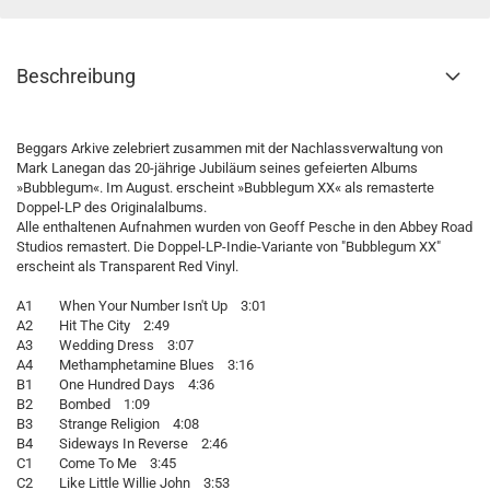
Beschreibung
Beggars Arkive zelebriert zusammen mit der Nachlassverwaltung von
Mark Lanegan das 20-jährige Jubiläum seines gefeierten Albums
»Bubblegum«. Im August. erscheint »Bubblegum XX« als remasterte
Doppel-LP des Originalalbums.
Alle enthaltenen Aufnahmen wurden von Geoff Pesche in den Abbey Road
Studios remastert. Die Doppel-LP-Indie-Variante von "Bubblegum XX"
erscheint als Transparent Red Vinyl.
A1 When Your Number Isn't Up 3:01
A2 Hit The City 2:49
A3 Wedding Dress 3:07
A4 Methamphetamine Blues 3:16
B1 One Hundred Days 4:36
B2 Bombed 1:09
B3 Strange Religion 4:08
B4 Sideways In Reverse 2:46
C1 Come To Me 3:45
C2 Like Little Willie John 3:53