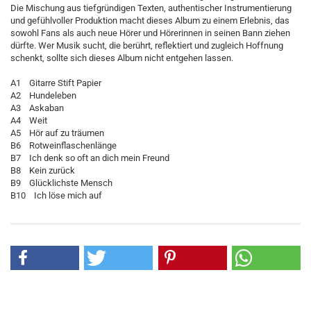
Die Mischung aus tiefgründigen Texten, authentischer Instrumentierung
und gefühlvoller Produktion macht dieses Album zu einem Erlebnis, das
sowohl Fans als auch neue Hörer und Hörerinnen in seinen Bann ziehen
dürfte. Wer Musik sucht, die berührt, reflektiert und zugleich Hoffnung
schenkt, sollte sich dieses Album nicht entgehen lassen.
A1 Gitarre Stift Papier
A2 Hundeleben
A3 Askaban
A4 Weit
A5 Hör auf zu träumen
B6 Rotweinflaschenlänge
B7 Ich denk so oft an dich mein Freund
B8 Kein zurück
B9 Glücklichste Mensch
B10 Ich löse mich auf