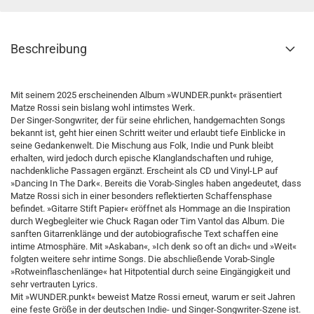
Beschreibung
Mit seinem 2025 erscheinenden Album »WUNDER.punkt« präsentiert
Matze Rossi sein bislang wohl intimstes Werk.
Der Singer-Songwriter, der für seine ehrlichen, handgemachten Songs
bekannt ist, geht hier einen Schritt weiter und erlaubt tiefe Einblicke in
seine Gedankenwelt. Die Mischung aus Folk, Indie und Punk bleibt
erhalten, wird jedoch durch epische Klanglandschaften und ruhige,
nachdenkliche Passagen ergänzt. Erscheint als CD und Vinyl-LP auf
»Dancing In The Dark«. Bereits die Vorab-Singles haben angedeutet, dass
Matze Rossi sich in einer besonders reflektierten Schaffensphase
befindet. »Gitarre Stift Papier« eröffnet als Hommage an die Inspiration
durch Wegbegleiter wie Chuck Ragan oder Tim Vantol das Album. Die
sanften Gitarrenklänge und der autobiografische Text schaffen eine
intime Atmosphäre. Mit »Askaban«, »Ich denk so oft an dich« und »Weit«
folgten weitere sehr intime Songs. Die abschließende Vorab-Single
»Rotweinflaschenlänge« hat Hitpotential durch seine Eingängigkeit und
sehr vertrauten Lyrics.
Mit »WUNDER.punkt« beweist Matze Rossi erneut, warum er seit Jahren
eine feste Größe in der deutschen Indie- und Singer-Songwriter-Szene ist.