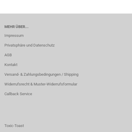
MEHR ÜBER...
Impressum
Privatsphäre und Datenschutz
AGB
Kontakt
Versand- & Zahlungsbedingungen / Shipping
Widerrufsrecht & Muster-Widerrufsformular
Callback Service
Toxic-Toast