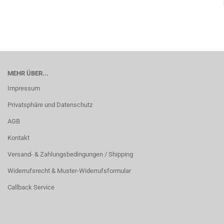
MEHR ÜBER...
Impressum
Privatsphäre und Datenschutz
AGB
Kontakt
Versand- & Zahlungsbedingungen / Shipping
Widerrufsrecht & Muster-Widerrufsformular
Callback Service