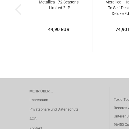
Metallica - 72 Seasons
Metallica - H
- Limited 2LP
To Self-Dest
Deluxe Edi
44,90 EUR
74,90
MEHR ÜBER...
Toxic-To
Impressum
Records 
Privatsphäre und Datenschutz
Unterer B
AGB
96450 Co
Kontakt