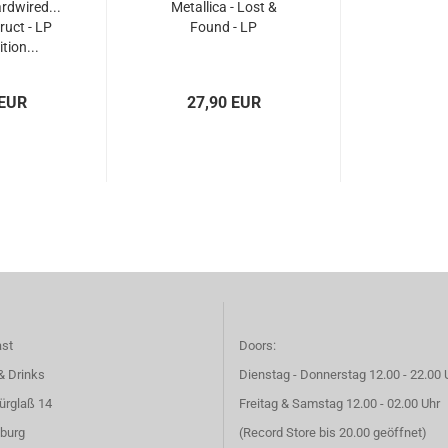
ardwired...
Metallica - Lost &
ruct - LP
Found - LP
tion...
 EUR
27,90 EUR
ast
Doors:
& Drinks
Dienstag - Donnerstag 12.00 - 22.00 
ürglaß 14
Freitag & Samstag 12.00 - 02.00 Uhr
burg
(Record Store bis 20.00 geöffnet)