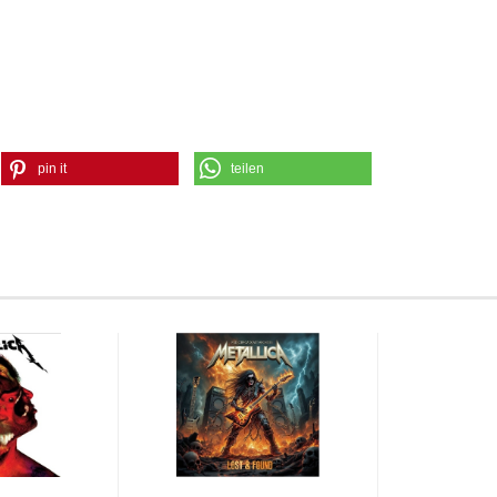
pin it
teilen