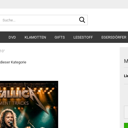
Suche...
DVD
KLAMOTTEN
GIFTS
LESESTOFF
EGERSDÖRFER
 10"
M
 dieser Kategorie
Li