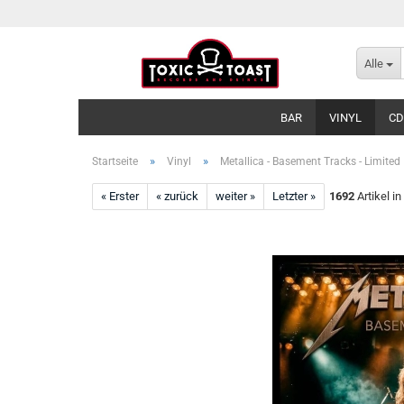
Alle
BAR
VINYL
CD
»
»
Startseite
Vinyl
Metallica - Basement Tracks - Limited
« Erster
« zurück
weiter »
Letzter »
1692
Artikel in