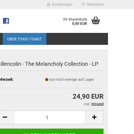
Kundenlogin
Merkzettel
Ihr Warenkorb
0,00 EUR
ÜBER TOXIC-TOAST
illencolin - The Melancholy Collection - LP
eferzeit:
nur noch wenige auf Lager
24,90 EUR
zzgl.
Versand