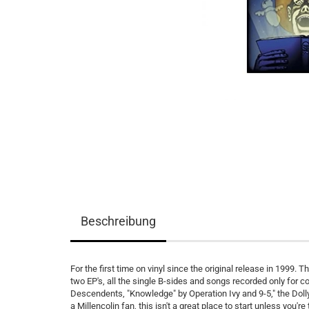
Beschreibung
For the first time on vinyl since the original release in 1999. 
two EP's, all the single B-sides and songs recorded only for 
Descendents, "Knowledge" by Operation Ivy and 9-5," the Dolly P
a Millencolin fan, this isn't a great place to start unless you're