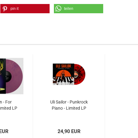
pin it
teilen
n - For
Uli Sailor - Punkrock
imited LP
Piano - Limited LP
 EUR
24,90 EUR