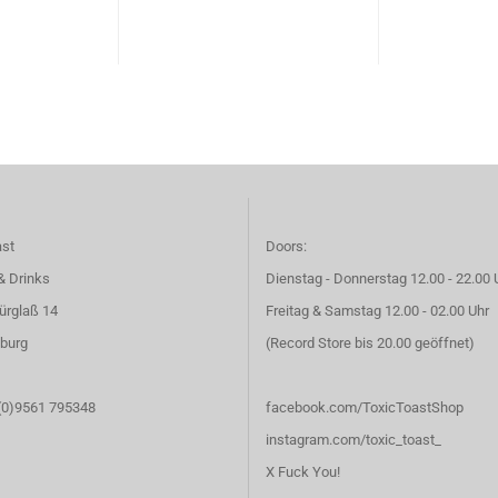
ast
Doors:
& Drinks
Dienstag - Donnerstag 12.00 - 22.00 
ürglaß 14
Freitag & Samstag 12.00 - 02.00 Uhr
burg
(Record Store bis 20.00 geöffnet)
 (0)9561 795348
facebook.com/ToxicToastShop
instagram.com/toxic_toast_
X Fuck You!