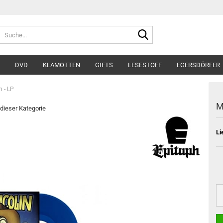
Suche...
DVD
KLAMOTTEN
GIFTS
LESESTOFF
EGERSDÖRFER
n - LP
M
 dieser Kategorie
Li