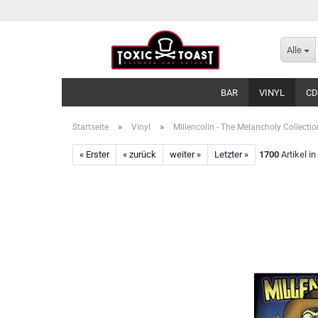
Alle
BAR
VINYL
CD
»
»
Startseite
Vinyl
Millencolin - The Melancholy Collectio
« Erster
« zurück
weiter »
Letzter »
1700
Artikel in