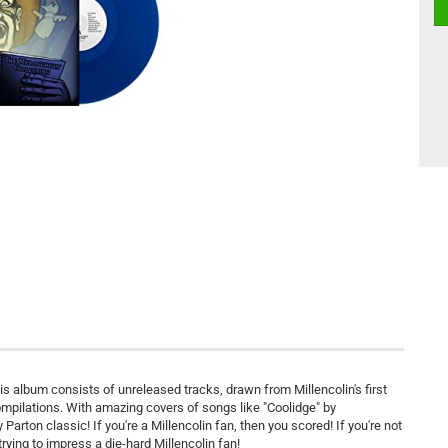
This album consists of unreleased tracks, drawn from Millencolin's first
compilations. With amazing covers of songs like "Coolidge" by
arton classic! If you're a Millencolin fan, then you scored! If you're not
 trying to impress a die-hard Millencolin fan!