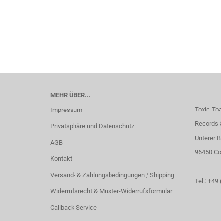
MEHR ÜBER...
Toxic-To
Impressum
Records 
Privatsphäre und Datenschutz
Unterer B
AGB
96450 Co
Kontakt
Versand- & Zahlungsbedingungen / Shipping
Tel.: +49
Widerrufsrecht & Muster-Widerrufsformular
Callback Service