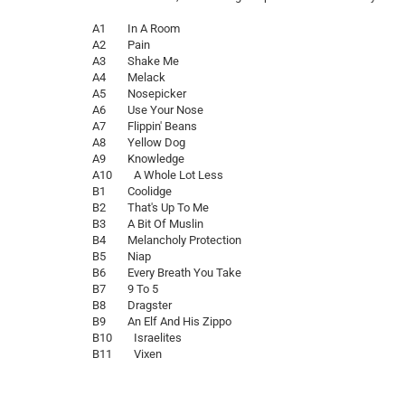
A1 In A Room
A2 Pain
A3 Shake Me
A4 Melack
A5 Nosepicker
A6 Use Your Nose
A7 Flippin' Beans
A8 Yellow Dog
A9 Knowledge
A10 A Whole Lot Less
B1 Coolidge
B2 That's Up To Me
B3 A Bit Of Muslin
B4 Melancholy Protection
B5 Niap
B6 Every Breath You Take
B7 9 To 5
B8 Dragster
B9 An Elf And His Zippo
B10 Israelites
B11 Vixen