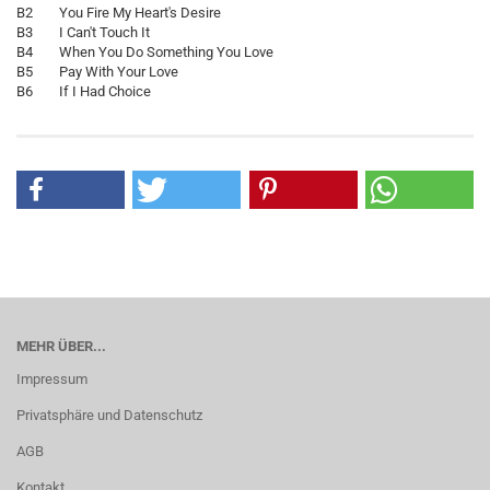
B2 You Fire My Heart's Desire
B3 I Can't Touch It
B4 When You Do Something You Love
B5 Pay With Your Love
B6 If I Had Choice
MEHR ÜBER...
Impressum
Privatsphäre und Datenschutz
AGB
Kontakt