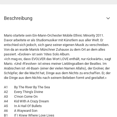
Beschreibung
Mario startete sein Ein-Mann-Orchester Mobile Ethnic Minority 2011.
Davor arbeitete er als Studiomusiker mit Künstlern aus aller Welt. Er
entschied sich jedoch, sich ganz seiner eigenen Musik zu verschreiben.
Von da an wurde Mario's Münchner Zuhause zu dem Ort an dem alles
passiert. »Evolver« ist sein 16tes Solo Album.
»Ich mag es, dass EVOLVER das Wort LOVE enthält, nur rückwärts«, sagt
Mario. »Und ›R'evolver‹ ist eines meiner Lieblingsalben der Beatles. Im
Arabischen ist ›Al-Baari‹ (einer der vielen Namen Allahs), der Evolver, der
Schöpfer, der die Macht hat, Dinge aus dem Nichts zu erschaffen. Er, der
die Dinge aus dem Nichts nach seinem Belieben formt und gestaltet.«
A1 By The River By The Sea
A2 Every Thing's Divine
A3 C'mon Come On
A4 Kid With A Crazy Dream
A5 In A Hail Of Bullets
A6 A Wayward Son
B1 If I Knew Where Love Lives