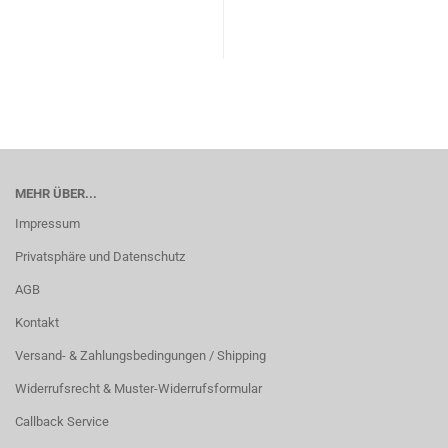
MEHR ÜBER...
Impressum
Privatsphäre und Datenschutz
AGB
Kontakt
Versand- & Zahlungsbedingungen / Shipping
Widerrufsrecht & Muster-Widerrufsformular
Callback Service