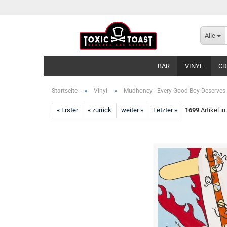
Alle
BAR
VINYL
CD
»
»
Startseite
Vinyl
Mudhoney - Every Good Boy Deserves 
« Erster
« zurück
weiter »
Letzter »
1699
Artikel in