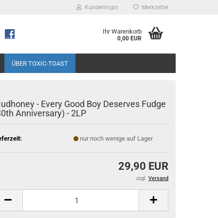
Kundenlogin
Merkzettel
Ihr Warenkorb
0,00 EUR
ÜBER TOXIC-TOAST
udhoney - Every Good Boy Deserves Fudge
30th Anniversary) - 2LP
eferzeit:
nur noch wenige auf Lager
29,90 EUR
zzgl.
Versand