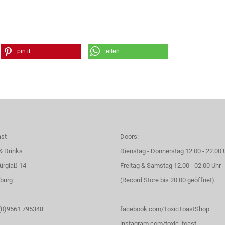
pin it
teilen
ast
Doors:
& Drinks
Dienstag - Donnerstag 12.00 - 22.00 
ürglaß 14
Freitag & Samstag 12.00 - 02.00 Uhr
burg
(Record Store bis 20.00 geöffnet)
 (0)9561 795348
facebook.com/ToxicToastShop
instagram.com/toxic_toast_