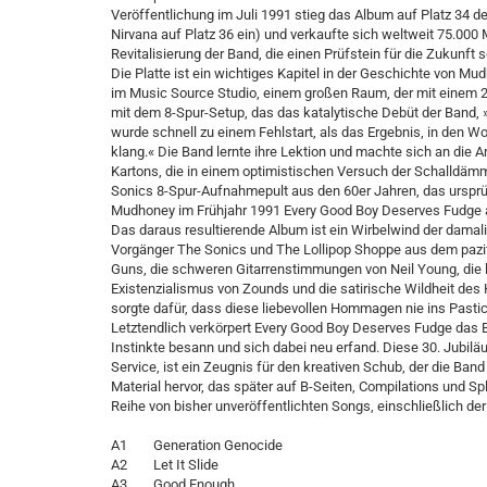
Veröffentlichung im Juli 1991 stieg das Album auf Platz 34 d
Nirvana auf Platz 36 ein) und verkaufte sich weltweit 75.000 
Revitalisierung der Band, die einen Prüfstein für die Zukunft s
Die Platte ist ein wichtiges Kapitel in der Geschichte von Mu
im Music Source Studio, einem großen Raum, der mit einem 24-
mit dem 8-Spur-Setup, das das katalytische Debüt der Band,
wurde schnell zu einem Fehlstart, als das Ergebnis, in den Wo
klang.« Die Band lernte ihre Lektion und machte sich an die 
Kartons, die in einem optimistischen Versuch der Schalldäm
Sonics 8-Spur-Aufnahmepult aus den 60er Jahren, das ursprü
Mudhoney im Frühjahr 1991 Every Good Boy Deserves Fudge
Das daraus resultierende Album ist ein Wirbelwind der damali
Vorgänger The Sonics und The Lollipop Shoppe aus dem pazi
Guns, die schweren Gitarrenstimmungen von Neil Young, die
Existenzialismus von Zounds und die satirische Wildheit des
sorgte dafür, dass diese liebevollen Hommagen nie ins Pastic
Letztendlich verkörpert Every Good Boy Deserves Fudge das B
Instinkte besann und sich dabei neu erfand. Diese 30. Jubi
Service, ist ein Zeugnis für den kreativen Schub, der die Ban
Material hervor, das später auf B-Seiten, Compilations und Sp
Reihe von bisher unveröffentlichten Songs, einschließlich 
A1 Generation Genocide
A2 Let It Slide
A3 Good Enough