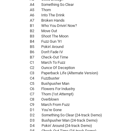
A4 Something So Clear
A5 Thorn
A6 Into The Drink
A7 Broken Hands
B1 Who You Drivin' Now?
B2 Move Out
B3 Shoot The Moon
B4 Fuzz Gun '91
B5 Pokin' Around
B6 Don't Fade IV
B7 Check-Out Time
C1 March To Fuzz
C2 Ounce Of Deception
C3 Paperback Life (Alternate Version)
C4 Fuzzbuster
C5 Bushpusher Man
C6 Flowers For Industry
C7 Thorn (1st Attempt)
C8 Overblown
C9 March From Fuzz
D1 You’re Gone
D2 Something So Clear (24-track Demo)
D3 Bushpusher Man (24-track Demo)
D4 Pokin’ Around (24-track Demo)
D5 Check-Out Time (24-track Demo)