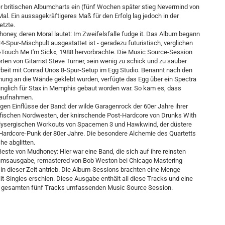
er britischen Albumcharts ein (fünf Wochen später stieg Nevermind von
Mal. Ein aussagekräftigeres Maß für den Erfolg lag jedoch in der
etzte.
dhoney, deren Moral lautet: Im Zweifelsfalle fudge it. Das Album begann
Spur-Mischpult ausgestattet ist - geradezu futuristisch, verglichen
 »Touch Me I'm Sick«, 1988 hervorbrachte. Die Music Source-Session
rten von Gitarrist Steve Turner, »ein wenig zu schick und zu sauber
Arbeit mit Conrad Unos 8-Spur-Setup im Egg Studio. Benannt nach den
mung an die Wände geklebt wurden, verfügte das Egg über ein Spectra
nglich für Stax in Memphis gebaut worden war. So kam es, dass
 aufnahmen.
gen Einflüsse der Band: der wilde Garagenrock der 60er Jahre ihrer
fischen Nordwesten, der knirschende Post-Hardcore von Drunks With
 lysergischen Workouts von Spacemen 3 und Hawkwind, der düstere
 Hardcore-Punk der 80er Jahre. Die besondere Alchemie des Quartetts
he abglitten.
este von Mudhoney: Hier war eine Band, die sich auf ihre reinsten
läumsausgabe, remastered von Bob Weston bei Chicago Mastering
d in dieser Zeit antrieb. Die Album-Sessions brachten eine Menge
lit-Singles erschien. Diese Ausgabe enthält all diese Tracks und eine
der gesamten fünf Tracks umfassenden Music Source Session.