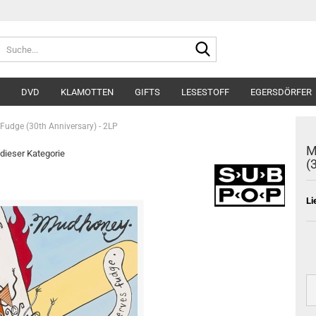
Suche...
DVD
KLAMOTTEN
GIFTS
LESESTOFF
EGERSDÖRFER
Fudge (30th Anniversary) - 2LP
M
 dieser Kategorie
(
Li