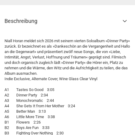
Beschreibung
Niall Horan meldet sich 2026 mit seinem vierten Soloalbum »Dinner Party«
zurück. Er bezeichnet es als »Dankeschön an die Vergangenheit und Hallo
an die Gegenwart« und präsentiert zwölf neue Songs, die von »Liebe,
Intimität, Angst, Verlust, Hoffnung und Träumen« geprägt sind. Filmisch
und doch organisch zugleich lädt »Dinner Party« die Hörer ein, Platz zu
nehmen und die Wärme, den Witz und die Aufrichtigkeit zu teilen, die das
Album ausmachen.
Indie Exclusive, Alternate Cover, Wine Glass Clear Vinyl
A1 Tastes So Good 3:05
A2 Dinner Party 2:34
A3 Monochromatic 2:44
A4 She Gets It from Her Mother 3:24
A5 Better Man 3:13
A6 Little More Time 3:38
B1 Flowers 2:26
B2 Boys Are Fun 3:33
B3 Fighting Over Nothing 2:30