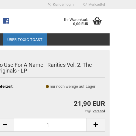
Kundenlogin
Merkzettel
Ihr Warenkorb
0,00 EUR
ÜBER TOXIC-TOAST
o Use For A Name - Rarities Vol. 2: The
riginals - LP
eferzeit:
nur noch wenige auf Lager
21,90 EUR
zzgl.
Versand