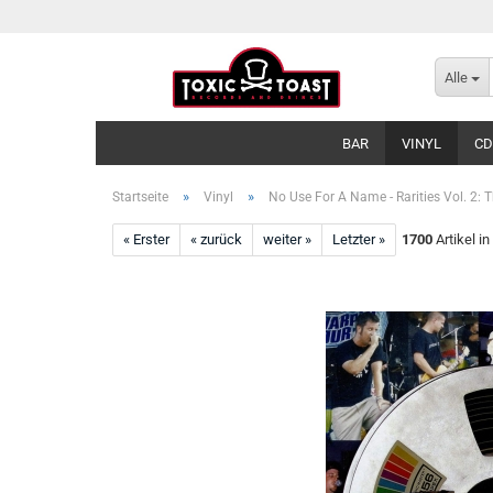
Alle
BAR
VINYL
CD
»
»
Startseite
Vinyl
No Use For A Name - Rarities Vol. 2: T
« Erster
« zurück
weiter »
Letzter »
1700
Artikel in