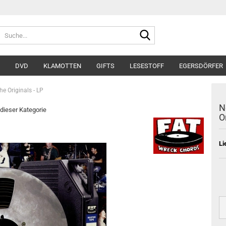
Suche...
DVD
KLAMOTTEN
GIFTS
LESESTOFF
EGERSDÖRFER
he Originals - LP
N
 dieser Kategorie
O
Li