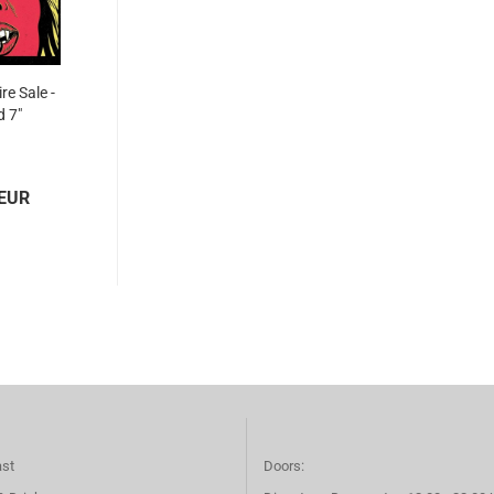
ire Sale -
d 7"
 EUR
ast
Doors: