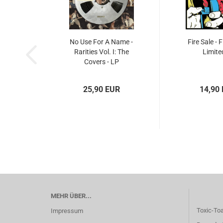
No Use For A Name -
Fire Sale - F
Rarities Vol. I: The
Limite
Covers - LP
25,90 EUR
14,90
MEHR ÜBER...
Toxic-To
Impressum