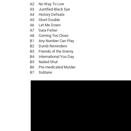
A2 No Way To Live
A3 Justified Black Eye
A4 History Defeats
A5 Stunt Double
A6 Let Me Down
A7 Sara Fisher
A8 Coming Too Close
B1 Any Number Can Play
B2 Dumb Reminders
B3 Friends of the Enemy
B4 International You Day
B5 Nailed Shut
B6 Pre-medicated Murder
B7 Solitaire