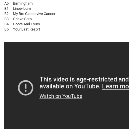
A5 Birmingham
B1 Linewleum
B2 My Bro Cancervive Cancer
B3 Grieve Soto
B4 Doors And Fours
B5 Your Last Resort