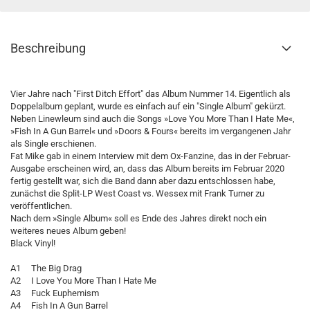
Beschreibung
Vier Jahre nach "First Ditch Effort" das Album Nummer 14. Eigentlich als
Doppelalbum geplant, wurde es einfach auf ein "Single Album" gekürzt.
Neben Linewleum sind auch die Songs »Love You More Than I Hate Me«,
»Fish In A Gun Barrel« und »Doors & Fours« bereits im vergangenen Jahr
als Single erschienen.
Fat Mike gab in einem Interview mit dem Ox-Fanzine, das in der Februar-
Ausgabe erscheinen wird, an, dass das Album bereits im Februar 2020
fertig gestellt war, sich die Band dann aber dazu entschlossen habe,
zunächst die Split-LP West Coast vs. Wessex mit Frank Turner zu
veröffentlichen.
Nach dem »Single Album« soll es Ende des Jahres direkt noch ein
weiteres neues Album geben!
Black Vinyl!
A1 The Big Drag
A2 I Love You More Than I Hate Me
A3 Fuck Euphemism
A4 Fish In A Gun Barrel