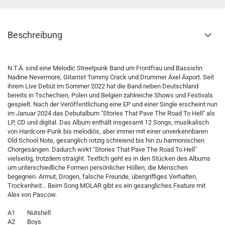
Beschreibung
N.T.Ä. sind eine Melodic Streetpunk Band um Frontfrau und Bassistin
Nadine Nevermore, Gitarrist Tommy Crack und Drummer Äxel Äxport. Seit
ihrem Live Debüt im Sommer 2022 hat die Band neben Deutschland
bereits in Tschechien, Polen und Belgien zahlreiche Shows und Festivals
gespielt. Nach der Veröffentlichung eine EP und einer Single erscheint nun
im Januar 2024 das Debutalbum "Stories That Pave The Road To Hell" als
LP, CD und digital. Das Album enthält insgesamt 12 Songs, musikalisch
von Hardcore-Punk bis melodiös, aber immer mit einer unverkennbaren
Old School Note, gesanglich rotzig schreiend bis hin zu harmonischen
Chorgesängen. Dadurch wirkt "Stories That Pave The Road To Hell"
vielseitig, trotzdem straight. Textlich geht es in den Stücken des Albums
um unterschiedliche Formen persönlicher Höllen, die Menschen
begegnen. Armut, Drogen, falsche Freunde, übergriffiges Verhalten,
Trockenheit... Beim Song MOLAR gibt es ein gesangliches Feature mit
Alex von Pascow.
A1 Nutshell
A2 Boys