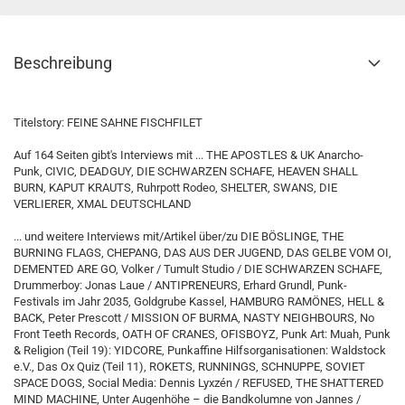
Beschreibung
Titelstory: FEINE SAHNE FISCHFILET
Auf 164 Seiten gibt's Interviews mit ... THE APOSTLES & UK Anarcho-
Punk, CIVIC, DEADGUY, DIE SCHWARZEN SCHAFE, HEAVEN SHALL
BURN, KAPUT KRAUTS, Ruhrpott Rodeo, SHELTER, SWANS, DIE
VERLIERER, XMAL DEUTSCHLAND
... und weitere Interviews mit/Artikel über/zu DIE BÖSLINGE, THE
BURNING FLAGS, CHEPANG, DAS AUS DER JUGEND, DAS GELBE VOM OI,
DEMENTED ARE GO, Volker / Tumult Studio / DIE SCHWARZEN SCHAFE,
Drummerboy: Jonas Laue / ANTIPRENEURS, Erhard Grundl, Punk-
Festivals im Jahr 2035, Goldgrube Kassel, HAMBURG RAMÖNES, HELL &
BACK, Peter Prescott / MISSION OF BURMA, NASTY NEIGHBOURS, No
Front Teeth Records, OATH OF CRANES, OFISBOYZ, Punk Art: Muah, Punk
& Religion (Teil 19): YIDCORE, Punkaffine Hilfsorganisationen: Waldstock
e.V., Das Ox Quiz (Teil 11), ROKETS, RUNNINGS, SCHNUPPE, SOVIET
SPACE DOGS, Social Media: Dennis Lyxzén / REFUSED, THE SHATTERED
MIND MACHINE, Unter Augenhöhe – die Bandkolumne von Jannes /