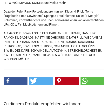
LETO, WÖRMWOOD SCRUBS und vieles mehr.
Dazu der Peter Pank-Fortsetzungsroman von Klaus N. Frick, Toms
"Tagebuch eines Gewinners", Sponges Fotokolumne, Kalles "Livestyle",
Kolumnen, Konzertberichte und über 350 Rezensionen von allen wichtigen
LPs, CDs, 7"s, Musikbüchern und Filmen.
Auf der CD zu hören: LOS PEPES, BART AND THE BRATS, HAMBURG
RAMÖNES, GAGBAGS, NASTY NEIGHBOURS, DEATH PILL, WE CAME AS
DIRT, HELL & BACK, KAPUT KRAUTS, FRONT, SONIDO KACHARRO,
PETROGRAD, SOVIET SPACE DOGS, CAVENDISH HOTEL, SCHËPPE
SIWEN, DEZ DARE, SCHWINDEL, AUTOZYNIK, STREICHELORCHESTER,
ZWILLE, ARTIKEL 5, DANIEL DECKER & WÜSTUNG, AMID THE OLD
WOUNDS, MÖTER
Zu diesem Produkt empfehlen wir Ihnen: