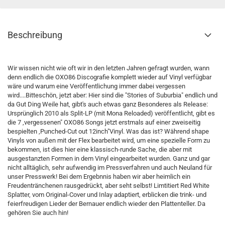
Beschreibung
Wir wissen nicht wie oft wir in den letzten Jahren gefragt wurden, wann
denn endlich die OXO86 Discografie komplett wieder auf Vinyl verfügbar
wäre und warum eine Veröffentlichung immer dabei vergessen
wird....Bitteschön, jetzt aber: Hier sind die "Stories of Suburbia" endlich und
da Gut Ding Weile hat, gibt's auch etwas ganz Besonderes als Release:
Ursprünglich 2010 als Split-LP (mit Mona Reloaded) veröffentlicht, gibt es
die 7 ,vergessenen" OXO86 Songs jetzt erstmals auf einer zweiseitig
bespielten ,Punched-Cut out 12inch"Vinyl. Was das ist? Während shape
Vinyls von außen mit der Flex bearbeitet wird, um eine spezielle Form zu
bekommen, ist dies hier eine klassisch-runde Sache, die aber mit
ausgestanzten Formen in dem Vinyl eingearbeitet wurden. Ganz und gar
nicht alltäglich, sehr aufwendig im Pressverfahren und auch Neuland für
unser Presswerk! Bei dem Ergebnnis haben wir aber heimlich ein
Freudentränchenen rausgedrückt, aber seht selbst! Limtitiert Red White
Splatter, vom Original-Cover und Inlay adaptiert, erblicken die trink- und
feierfreudigen Lieder der Bernauer endlich wieder den Plattenteller. Da
gehören Sie auch hin!