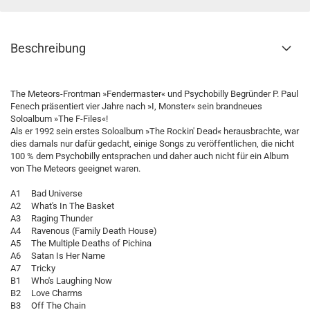
Beschreibung
The Meteors-Frontman »Fendermaster« und Psychobilly Begründer P. Paul
Fenech präsentiert vier Jahre nach »I, Monster« sein brandneues
Soloalbum »The F-Files«!
Als er 1992 sein erstes Soloalbum »The Rockin' Dead« herausbrachte, war
dies damals nur dafür gedacht, einige Songs zu veröffentlichen, die nicht
100 % dem Psychobilly entsprachen und daher auch nicht für ein Album
von The Meteors geeignet waren.
A1 Bad Universe
A2 What's In The Basket
A3 Raging Thunder
A4 Ravenous (Family Death House)
A5 The Multiple Deaths of Pichina
A6 Satan Is Her Name
A7 Tricky
B1 Who's Laughing Now
B2 Love Charms
B3 Off The Chain