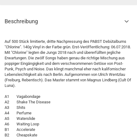
Beschreibung
Auf 500 Stück limitierte, dritte Nachpressung des PABST Debütalbums
"Chlorine". 140g Vinyl in der Farbe grün. Erst-Veröffentlichung: 06.07.2018.
Mit "Chlorine" legten die Jungs 2018 nach und übererfüllten jegliche
Erwartungen. Die zwölf Songs haben genau die richtige Mischung aus
poppiger Eingängigkeit und dem verschwommenen Getöse von Post-
Punk, Psych und Noise. Das klingt manchmal eher nach kalifornischer
Lebensleichtigkeit als nach Berlin. Aufgenommen von Ulrich Wentzlau
(Freiburg, Rebentisch). Das Master stammt von Magnus Lindberg (Cult Of
Luna).
A1 Vagabondage
A2 Shake The Disease
A3 Shits
A4 Perfume
A5 Waterslide
A6 Waiting Loop
B1 Accelerate
B2 Cheapskate