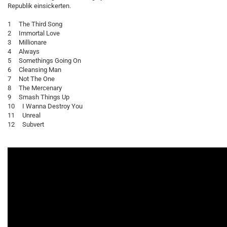
Republik einsickerten.
1 The Third Song
2 Immortal Love
3 Millionare
4 Always
5 Somethings Going On
6 Cleansing Man
7 Not The One
8 The Mercenary
9 Smash Things Up
10 I Wanna Destroy You
11 Unreal
12 Subvert