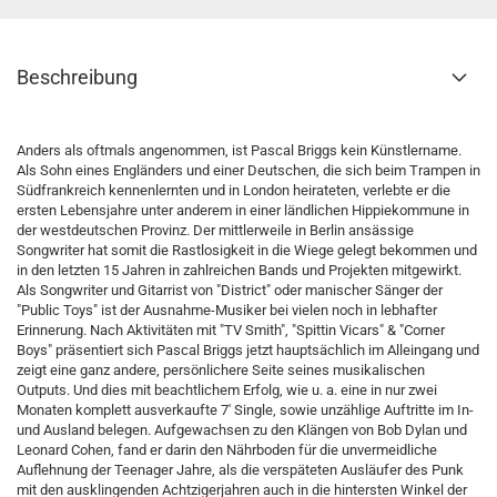
Beschreibung
Anders als oftmals angenommen, ist Pascal Briggs kein Künstlername.
Als Sohn eines Engländers und einer Deutschen, die sich beim Trampen in
Südfrankreich kennenlernten und in London heirateten, verlebte er die
ersten Lebensjahre unter anderem in einer ländlichen Hippiekommune in
der westdeutschen Provinz. Der mittlerweile in Berlin ansässige
Songwriter hat somit die Rastlosigkeit in die Wiege gelegt bekommen und
in den letzten 15 Jahren in zahlreichen Bands und Projekten mitgewirkt.
Als Songwriter und Gitarrist von "District" oder manischer Sänger der
"Public Toys" ist der Ausnahme-Musiker bei vielen noch in lebhafter
Erinnerung. Nach Aktivitäten mit "TV Smith", "Spittin Vicars" & "Corner
Boys" präsentiert sich Pascal Briggs jetzt hauptsächlich im Alleingang und
zeigt eine ganz andere, persönlichere Seite seines musikalischen
Outputs. Und dies mit beachtlichem Erfolg, wie u. a. eine in nur zwei
Monaten komplett ausverkaufte 7' Single, sowie unzählige Auftritte im In-
und Ausland belegen. Aufgewachsen zu den Klängen von Bob Dylan und
Leonard Cohen, fand er darin den Nährboden für die unvermeidliche
Auflehnung der Teenager Jahre, als die verspäteten Ausläufer des Punk
mit den ausklingenden Achtzigerjahren auch in die hintersten Winkel der