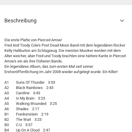
Beschreibung
Die erste Platte von Pierced Arrow!
Fred And Toody Cole's Post Dead Moon Band mit dem legendären Rocker
Kelly Haliburton am Schlagzeug. Die meisten Musiker werden mit dem
Alter weicher, aber Fred und Toody brachten eine härtere Kante in Pierced
Arrow's ein als ihre früheren Bands.
Ein legendäres Album, das zum ersten Mal seit seiner
Erstveröffentlichung im Jahr 2008 wieder aufgelegt wurde. Ein Killer!
A1 Guns Of Thunder 3:53
A2 Black Rainbows 2:43
A3 Caroline 3:43
A4 In My Brain 3:23
A5 Walking Wounded 3:25
A6 Shades 2:17
B1 Frankenstein 2:19
B2 The Wait 3:23
B3 C-U 3:37
B4 Up On A Cloud 2:47