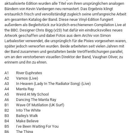
aktualisierte Edition wurden alle Titel von ihren ursprünglichen analogen
Bändern von Kevin Vanbergen neu remastert. Das Ergebnis klingt
erstaunlich frisch und vervollständigt zugleich seine umfangreiche Arbeit
am gesamten Katalog der Band. Diese neue Vinyl-Edition fungiert
außerdem als Begleitstück zur kürzlich erschienenen Compilation Live at
the BBC. Designer Chris Bigg (v23) hat dafür ein eindrucksvolles neues
Artwork geschaffen und dabei Fotos aus dem Archiv von Simon
Larbalestier verwendet, die ursprünglich für die Pixies vorgesehen waren,
später jedoch verworfen wurden. Beide arbeiteten seit vielen Jahren mit
der Band zusammen und gestalteten beide Veröffentlichungen parallel,
um an den verstorbenen visuellen Direktor der Band, Vaughan Oliver, zu
erinnern und ihn zu ehren.
A1 River Euphrates
A2 Vamos (Live)
A3 In Heaven (Lady In The Radiator Song) (Live)
A4 Manta Ray
A5 Weird At My School
A6 Dancing The Manta Ray
B1 Wave Of Mutilation (UK Surf)
B2 Into The White
B3 Bailey's Walk
B4 Make Believe
B5 I've Been Waiting For You
B6 The Thing