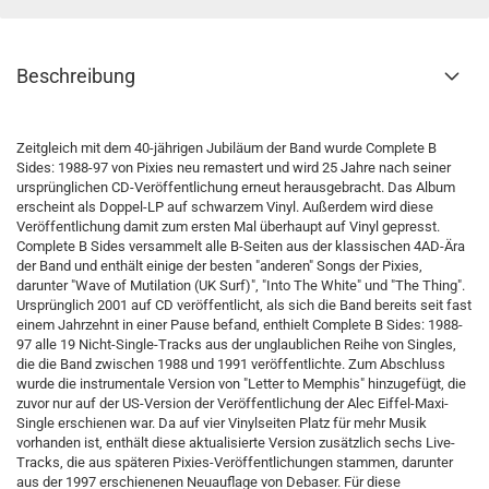
Beschreibung
Zeitgleich mit dem 40-jährigen Jubiläum der Band wurde Complete B
Sides: 1988-97 von Pixies neu remastert und wird 25 Jahre nach seiner
ursprünglichen CD-Veröffentlichung erneut herausgebracht. Das Album
erscheint als Doppel-LP auf schwarzem Vinyl. Außerdem wird diese
Veröffentlichung damit zum ersten Mal überhaupt auf Vinyl gepresst.
Complete B Sides versammelt alle B-Seiten aus der klassischen 4AD-Ära
der Band und enthält einige der besten "anderen" Songs der Pixies,
darunter "Wave of Mutilation (UK Surf)", "Into The White" und "The Thing".
Ursprünglich 2001 auf CD veröffentlicht, als sich die Band bereits seit fast
einem Jahrzehnt in einer Pause befand, enthielt Complete B Sides: 1988-
97 alle 19 Nicht-Single-Tracks aus der unglaublichen Reihe von Singles,
die die Band zwischen 1988 und 1991 veröffentlichte. Zum Abschluss
wurde die instrumentale Version von "Letter to Memphis" hinzugefügt, die
zuvor nur auf der US-Version der Veröffentlichung der Alec Eiffel-Maxi-
Single erschienen war. Da auf vier Vinylseiten Platz für mehr Musik
vorhanden ist, enthält diese aktualisierte Version zusätzlich sechs Live-
Tracks, die aus späteren Pixies-Veröffentlichungen stammen, darunter
aus der 1997 erschienenen Neuauflage von Debaser. Für diese