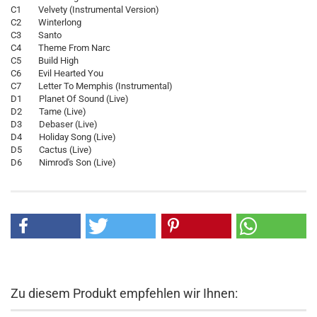
C1 Velvety (Instrumental Version)
C2 Winterlong
C3 Santo
C4 Theme From Narc
C5 Build High
C6 Evil Hearted You
C7 Letter To Memphis (Instrumental)
D1 Planet Of Sound (Live)
D2 Tame (Live)
D3 Debaser (Live)
D4 Holiday Song (Live)
D5 Cactus (Live)
D6 Nimrod's Son (Live)
Zu diesem Produkt empfehlen wir Ihnen: