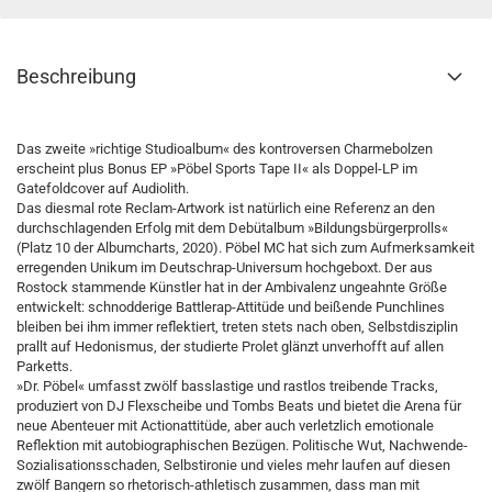
Beschreibung
Das zweite »richtige Studioalbum« des kontroversen Charmebolzen
erscheint plus Bonus EP »Pöbel Sports Tape II« als Doppel-LP im
Gatefoldcover auf Audiolith.
Das diesmal rote Reclam-Artwork ist natürlich eine Referenz an den
durchschlagenden Erfolg mit dem Debütalbum »Bildungsbürgerprolls«
(Platz 10 der Albumcharts, 2020). Pöbel MC hat sich zum Aufmerksamkeit
erregenden Unikum im Deutschrap-Universum hochgeboxt. Der aus
Rostock stammende Künstler hat in der Ambivalenz ungeahnte Größe
entwickelt: schnodderige Battlerap-Attitüde und beißende Punchlines
bleiben bei ihm immer reflektiert, treten stets nach oben, Selbstdisziplin
prallt auf Hedonismus, der studierte Prolet glänzt unverhofft auf allen
Parketts.
»Dr. Pöbel« umfasst zwölf basslastige und rastlos treibende Tracks,
produziert von DJ Flexscheibe und Tombs Beats und bietet die Arena für
neue Abenteuer mit Actionattitüde, aber auch verletzlich emotionale
Reflektion mit autobiographischen Bezügen. Politische Wut, Nachwende-
Sozialisationsschaden, Selbstironie und vieles mehr laufen auf diesen
zwölf Bangern so rhetorisch-athletisch zusammen, dass man mit