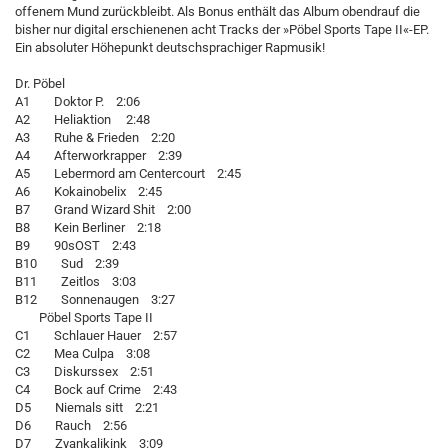
offenem Mund zurückbleibt. Als Bonus enthält das Album obendrauf die
bisher nur digital erschienenen acht Tracks der »Pöbel Sports Tape II«-EP.
Ein absoluter Höhepunkt deutschsprachiger Rapmusik!
Dr. Pöbel
A1 Doktor P. 2:06
A2 Heliaktion 2:48
A3 Ruhe & Frieden 2:20
A4 Afterworkrapper 2:39
A5 Lebermord am Centercourt 2:45
A6 Kokainobelix 2:45
B7 Grand Wizard Shit 2:00
B8 Kein Berliner 2:18
B9 90sOST 2:43
B10 Sud 2:39
B11 Zeitlos 3:03
B12 Sonnenaugen 3:27
Pöbel Sports Tape II
C1 Schlauer Hauer 2:57
C2 Mea Culpa 3:08
C3 Diskurssex 2:51
C4 Bock auf Crime 2:43
D5 Niemals sitt 2:21
D6 Rauch 2:56
D7 Zyankalikink 3:09