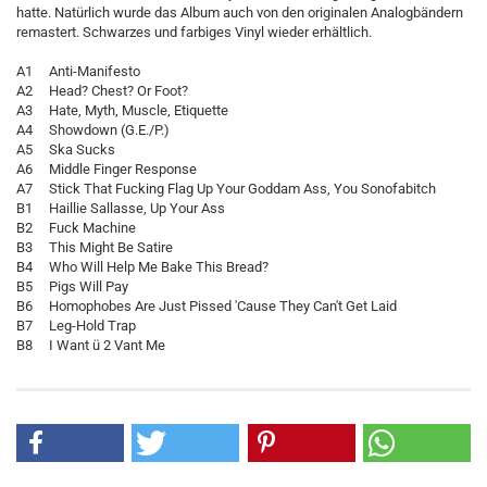
hatte. Natürlich wurde das Album auch von den originalen Analogbändern
remastert. Schwarzes und farbiges Vinyl wieder erhältlich.
A1 Anti-Manifesto
A2 Head? Chest? Or Foot?
A3 Hate, Myth, Muscle, Etiquette
A4 Showdown (G.E./P.)
A5 Ska Sucks
A6 Middle Finger Response
A7 Stick That Fucking Flag Up Your Goddam Ass, You Sonofabitch
B1 Haillie Sallasse, Up Your Ass
B2 Fuck Machine
B3 This Might Be Satire
B4 Who Will Help Me Bake This Bread?
B5 Pigs Will Pay
B6 Homophobes Are Just Pissed 'Cause They Can't Get Laid
B7 Leg-Hold Trap
B8 I Want ü 2 Vant Me