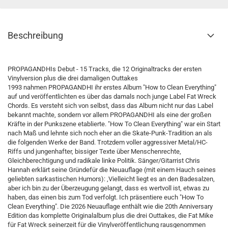
Beschreibung
PROPAGANDHIs Debut - 15 Tracks, die 12 Originaltracks der ersten
Vinylversion plus die drei damaligen Outtakes
1993 nahmen PROPAGANDHI ihr erstes Album "How to Clean Everything"
auf und veröffentlichten es über das damals noch junge Label Fat Wreck
Chords. Es versteht sich von selbst, dass das Album nicht nur das Label
bekannt machte, sondern vor allem PROPAGANDHI als eine der großen
Kräfte in der Punkszene etablierte. "How To Clean Everything" war ein Start
nach Maß und lehnte sich noch eher an die Skate-Punk-Tradition an als
die folgenden Werke der Band. Trotzdem voller aggressiver Metal/HC-
Riffs und jungenhafter, bissiger Texte über Menschenrechte,
Gleichberechtigung und radikale linke Politik. Sänger/Gitarrist Chris
Hannah erklärt seine Gründefür die Neuauflage (mit einem Hauch seines
geliebten sarkastischen Humors): ,Vielleicht liegt es an den Badesalzen,
aber ich bin zu der Überzeugung gelangt, dass es wertvoll ist, etwas zu
haben, das einen bis zum Tod verfolgt. Ich präsentiere euch "How To
Clean Everything". Die 2026 Neuauflage enthält wie die 20th Anniversary
Edition das komplette Originalalbum plus die drei Outtakes, die Fat Mike
für Fat Wreck seinerzeit für die Vinylveröffentlichung rausgenommen