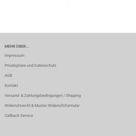
MEHR ÜBER...
Impressum
Privatsphäre und Datenschutz
AGB
Kontakt
Versand- & Zahlungsbedingungen / Shipping
Widerrufsrecht & Muster-Widerrufsformular
Callback Service