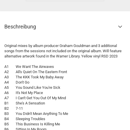
Beschreibung
Original mixes by album producer Graham Gouldman and 3 additional
songs from the sessions not included on the original album. Will feature
alternative artwork found in the Warner Library. Yellow vinyl RSD 2023
A1 We Want The Airwaves
A2 All's Quiet On The Eastern Front
A3 The KKK Took My Baby Away
A4 Don't Go
A5 You Sound Like You're Sick
A6 It's Not My Place
A7 I Can't Get You Out Of My Mind
B1 She's A Sensation
B2 7-11
B3 You Didn't Mean Anything To Me
B4 Sleeping Troubles
B5 This Business Is Killing Me
B6 Sitting In My Room