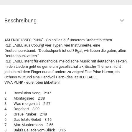
Beschreibung
AM ENDE ISSES PUNK" - So soll es auf unserem Grabstein tehen.
RED LABEL aus Coburg! Vier Typen, vier Instrumente, eine
Deutschpunkband. "Deutschpunk ist out? Egal, wir lieben die guten, alten
Deutschpunkzeiten."
RED LABEL steht für eingängige, melodische Musik mit deutschen Texten.
In den Liedern geht es gerne um gesellschaftskritische Themen, nicht
jedoch mit dem Finger nur auf andere zu zeigen! Eine Prise Humor, ein
Schuss Wut und eine Handvoll Herz - das ist RED LABEL.
VIVA PUNK - eure roten Etiketten!
1 Revolution Song 2:37
2 Montagslied 2:38
3 Was morgen ist 2:57
4 Dagobert 3:09
5 Graue Punker 2:48
6 Das letzte Geleit 3:16
7 Max Mustermann 2:56
8 Balu's Ballade vom Glück 3:16