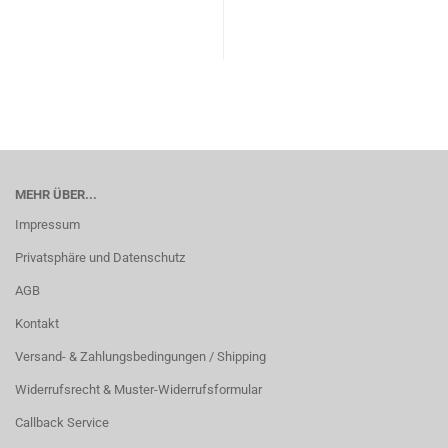
MEHR ÜBER...
Impressum
Privatsphäre und Datenschutz
AGB
Kontakt
Versand- & Zahlungsbedingungen / Shipping
Widerrufsrecht & Muster-Widerrufsformular
Callback Service