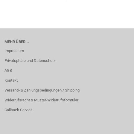
MEHR ÜBER...
Impressum
Privatsphäre und Datenschutz
AGB
Kontakt
Versand- & Zahlungsbedingungen / Shipping
Widerrufsrecht & Muster-Widerrufsformular
Callback Service