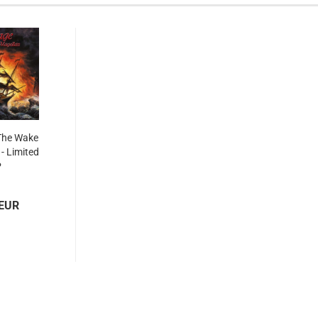
The Wake
- Limited
P
 EUR