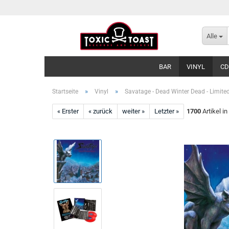
Alle
BAR
VINYL
CD
»
»
Startseite
Vinyl
Savatage - Dead Winter Dead - Limite
« Erster
« zurück
weiter »
Letzter »
1700
Artikel in