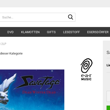
Suche...
DVD
KLAMOTTEN
GIFTS
LESESTOFF
EGERSDÖRFER
d 2LP
S
 dieser Kategorie
Li