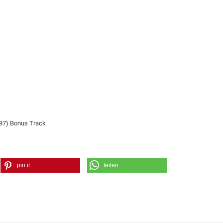
97) Bonus Track
pin it
teilen