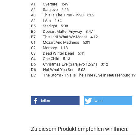
A1 Overture 1:49
A2 Sarajevo 2:26
A3 This Is The Time - 1990 5:39
A4 I Am 4:32
B5 Starlight 5:38
B6 Doesn't Matter Anyway 3:47
B7 This Isn't What We Meant 4:12
C1 Mozart And Madness 5:01
C2 Memory 1:18
C3 Dead Winter Dead 5:41
C4 One Child 5:13
D5 Christmas Eve (Sarajevo 12/24) 3:12
D6 Not What You See 5:03
D7 The Storm - This Is The Time (Live in Neu Isenburg 19
teilen
tweet
Zu diesem Produkt empfehlen wir Ihnen: