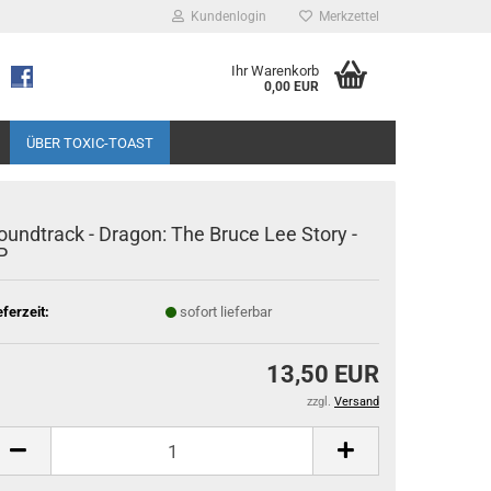
Kundenlogin
Merkzettel
Ihr Warenkorb
0,00 EUR
ÜBER TOXIC-TOAST
oundtrack - Dragon: The Bruce Lee Story -
P
eferzeit:
sofort lieferbar
13,50 EUR
zzgl.
Versand