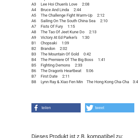
A3 Lee Hoi Chuen's Love 2:08
A4 Bruce And Linda 2:44
A5 The Challenge Fight Warm-Up 2:12
A6 Sailing On The South China Sea 2:10
A7 Fists Of Fury 1:15
A8 The Tao Of Jeet Kune Do 2:13
A9 Victory At Ed Parker's 1:30
B1 Chopsaki 1:09
B2 Brandon 2:02
B3 The Mountain Of Gold 0:42
B4 The Premiere Of The Big Boss 1:41
B5 Fighting Demons 2:33
B6 The Dragon's Heartbeat 5:06
B7 First Date 2:11
B8 Lynn Ray & Xiao Fen Min The Hong Kong Cha-Cha 3:
teilen
tweet
Dieses Produkt ist z.B. kompatibel zu: