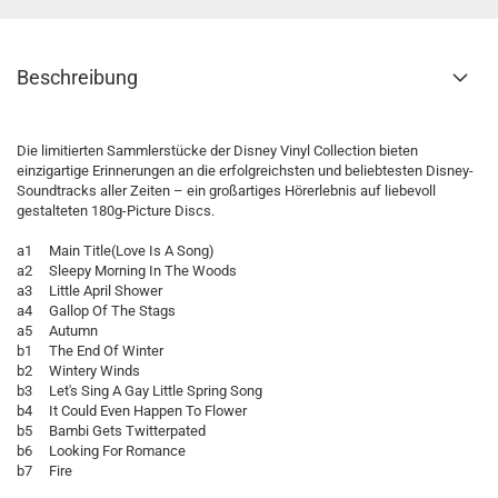
Beschreibung
Die limitierten Sammlerstücke der Disney Vinyl Collection bieten
einzigartige Erinnerungen an die erfolgreichsten und beliebtesten Disney-
Soundtracks aller Zeiten – ein großartiges Hörerlebnis auf liebevoll
gestalteten 180g-Picture Discs.
a1 Main Title(Love Is A Song)
a2 Sleepy Morning In The Woods
a3 Little April Shower
a4 Gallop Of The Stags
a5 Autumn
b1 The End Of Winter
b2 Wintery Winds
b3 Let's Sing A Gay Little Spring Song
b4 It Could Even Happen To Flower
b5 Bambi Gets Twitterpated
b6 Looking For Romance
b7 Fire