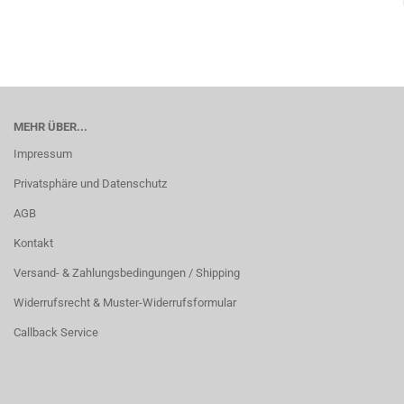
MEHR ÜBER...
Impressum
Privatsphäre und Datenschutz
AGB
Kontakt
Versand- & Zahlungsbedingungen / Shipping
Widerrufsrecht & Muster-Widerrufsformular
Callback Service