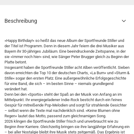
Beschreibung
»Happy Birthday!« so heißt das neue Album der Sportfreunde Stiller und
der Titel ist Programm. Denn in diesem Jahr feiern die drei Musiker aus
Bayern ihr 30-jähriges Jubiläum. Eine beeindruckende Zeitspanne, in der
sie »Immer noch hier« sind, wie Sänger Peter Brugger gleich zu Beginn der
Platte betont.
Insgesamt haben die Sportfreunde Stiller acht Alben veröffentlicht. Sieben
davon erreichten die Top 10 der deutschen Charts, »La Bum« und »Sturm &
Stille« sogar den ersten Platz. Eine außergewöhnliche Erfolgsgeschichte
für eine Band, die sich – im besten Sinne – niemals grundlegend
verändert hat.
Denn bei den »Sportis« steht der Spaß an der Musik von Anfang an im
Mittelpunkt. Ihr energiegeladener Indie-Rock besticht durch ein feines
Gespür für mitreißende Pop-Melodien und sorgt für strahlende Gesichter
– selbst wenn die Texte mal nachdenklich sind. »Keine Blumen ohne
Regen« lautet das Motto, passend zum gleichnamigen Song.
2026 klingen die Sportfreunde Stiller frisch und unverbraucht wie zu
Beginn ihrer Karriere. Gleichzeitig bringen sie ihre langjährige Erfahrung ein
– bei aller Nostalgie bleibt ihre Musik stets zeitgemäß. Das Ergebnis ist