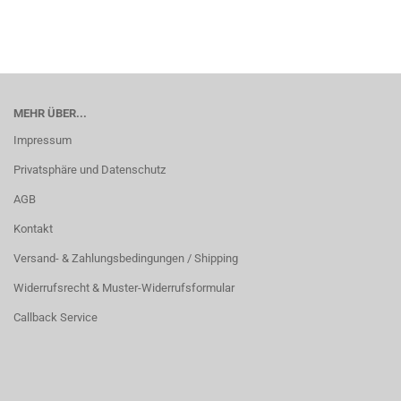
MEHR ÜBER...
Impressum
Privatsphäre und Datenschutz
AGB
Kontakt
Versand- & Zahlungsbedingungen / Shipping
Widerrufsrecht & Muster-Widerrufsformular
Callback Service