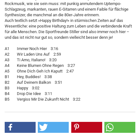
Rockmusik, wie sie sein muss: mit punkig anmutendem Uptempo-
Schlagzeug, markanten, rauen E-Gitarren und einem Faible für flächige
Synthesizer, die manchmal an die 80er-Jahre erinnern.
Auch textlich setzt »Happy Birthday!« in stürmischen Zeiten auf das
Wesentliche: eine positive Haltung zum Leben und die verbindende Kraft
für alle Menschen. Die Sportfreunde Stiller sind also immer noch hier –
und das ist nicht nur gut so, sondern vielleicht besser denn je!
A1 Immer Noch Hier 3:16
A2 Wir Laden Uns Auf 2:59
A3 Ti Amo, Italiano! 3:20
A4 Keine Blumen Ohne Regen 3:27
A5 Ohne Dich Geh Ich Kaputt 2:47
B1 Hey, Buddies! 3:38
B2 Auf Deinem Balkon 3:51
B3 Happy 3:02
B4 Drop Die Idee 3:11
B5 Vergiss Mir Die Zukunft Nicht 3:22