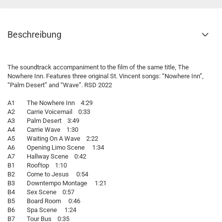
Beschreibung
The soundtrack accompaniment to the film of the same title, The
Nowhere Inn. Features three original St. Vincent songs: “Nowhere Inn”,
“Palm Desert” and “Wave”. RSD 2022
A1 The Nowhere Inn 4:29
A2 Carrie Voicemail 0:33
A3 Palm Desert 3:49
A4 Carrie Wave 1:30
A5 Waiting On A Wave 2:22
A6 Opening Limo Scene 1:34
A7 Hallway Scene 0:42
B1 Rooftop 1:10
B2 Come to Jesus 0:54
B3 Downtempo Montage 1:21
B4 Sex Scene 0:57
B5 Board Room 0:46
B6 Spa Scene 1:24
B7 Tour Bus 0:35