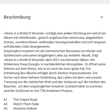
Beschreibung
»Alone in a World of Wounds« schlägt eine andere Richtung ein und ist ein
Album mit mitreißender , gotisch angehauchter Americana, abgedrehten
Drones, wunderschönen, weltmüden Gesangsmelodien und sich langsam
entfaltenden Cello-Arrangements.
Ursprünglich inspiriert von der harmonischen Resonanz von Klavier und
Synthesizern und seiner langjährigen Liebe zur Ambient -Musik, folgt
»Alone in a World of Wounds« dem 2021 erschienenen Album »No
Wilderness Deep Enough« in nachdenklicher Atmosphäre . Er öffnet seine
Stimme auf eine Weise, wie er es noch nie zuvor getan hat. Die
Entstehung des Albums erfolgte durch intuitive Improvisationen. Die
Suche nach einer tieferen Verbindung, das Leben mit dem Leid unserer
Trennung von der natürlichen Welt und das Verlassen auf die Intuition des
Bauches , um dem ursprünglichen kreativen Zustand näher zu kommen,
sind der Schlüssel zu Von Tills kreativem Prozess.
A1 The Corpse Road
A2 Watch Them Fade
A3 Horizons Undone