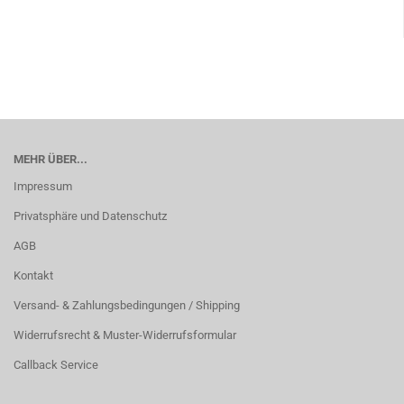
MEHR ÜBER...
Impressum
Privatsphäre und Datenschutz
AGB
Kontakt
Versand- & Zahlungsbedingungen / Shipping
Widerrufsrecht & Muster-Widerrufsformular
Callback Service