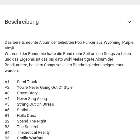
Beschreibung
Das bereits neunte Album der beliebten Pop Punker aus Wyoming! Purple
Vinyl!
Während der Pandemie hatte die Band mehr Zeit an den Songs zu feilen,
und das Ergebnis ist das bis dato wohl vielseitigste Album der
Bandkarriere, bei dem Songs von allen Bandmitgliedern beigesteuert
wurden.
A1 Semi Truck
A2 You're Never Going Out Of Style
A3 Ghost Story
A4 Never Sing Along
A5 Strung Out On Stress
A6 Statistic
B1 Hello Dana
B2 Spend The Night
B3 The Squirrel
B4 Theoretical Reality
B5 Gorilla Warfare