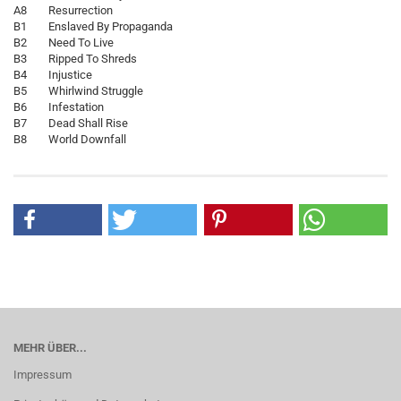
A8 Resurrection
B1 Enslaved By Propaganda
B2 Need To Live
B3 Ripped To Shreds
B4 Injustice
B5 Whirlwind Struggle
B6 Infestation
B7 Dead Shall Rise
B8 World Downfall
MEHR ÜBER...
Impressum