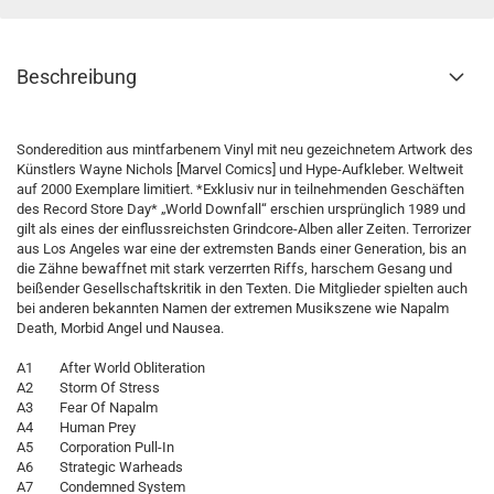
Beschreibung
Sonderedition aus mintfarbenem Vinyl mit neu gezeichnetem Artwork des
Künstlers Wayne Nichols [Marvel Comics] und Hype-Aufkleber. Weltweit
auf 2000 Exemplare limitiert. *Exklusiv nur in teilnehmenden Geschäften
des Record Store Day* „World Downfall“ erschien ursprünglich 1989 und
gilt als eines der einflussreichsten Grindcore-Alben aller Zeiten. Terrorizer
aus Los Angeles war eine der extremsten Bands einer Generation, bis an
die Zähne bewaffnet mit stark verzerrten Riffs, harschem Gesang und
beißender Gesellschaftskritik in den Texten. Die Mitglieder spielten auch
bei anderen bekannten Namen der extremen Musikszene wie Napalm
Death, Morbid Angel und Nausea.
A1 After World Obliteration
A2 Storm Of Stress
A3 Fear Of Napalm
A4 Human Prey
A5 Corporation Pull-In
A6 Strategic Warheads
A7 Condemned System