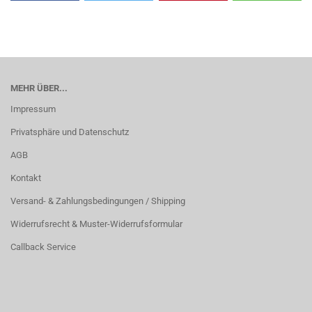
MEHR ÜBER...
Impressum
Privatsphäre und Datenschutz
AGB
Kontakt
Versand- & Zahlungsbedingungen / Shipping
Widerrufsrecht & Muster-Widerrufsformular
Callback Service