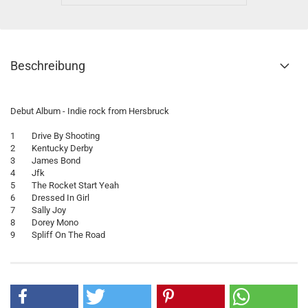
Beschreibung
Debut Album - Indie rock from Hersbruck
1 Drive By Shooting
2 Kentucky Derby
3 James Bond
4 Jfk
5 The Rocket Start Yeah
6 Dressed In Girl
7 Sally Joy
8 Dorey Mono
9 Spliff On The Road