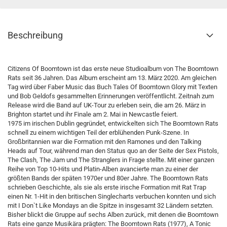
Beschreibung
Citizens Of Boomtown ist das erste neue Studioalbum von The Boomtown
Rats seit 36 Jahren. Das Album erscheint am 13. März 2020. Am gleichen
Tag wird über Faber Music das Buch Tales Of Boomtown Glory mit Texten
und Bob Geldofs gesammelten Erinnerungen veröffentlicht. Zeitnah zum
Release wird die Band auf UK-Tour zu erleben sein, die am 26. März in
Brighton startet und ihr Finale am 2. Mai in Newcastle feiert.
1975 im irischen Dublin gegründet, entwickelten sich The Boomtown Rats
schnell zu einem wichtigen Teil der erblühenden Punk-Szene. In
Großbritannien war die Formation mit den Ramones und den Talking
Heads auf Tour, während man den Status quo an der Seite der Sex Pistols,
The Clash, The Jam und The Stranglers in Frage stellte. Mit einer ganzen
Reihe von Top 10-Hits und Platin-Alben avancierte man zu einer der
größten Bands der späten 1970er und 80er Jahre. The Boomtown Rats
schrieben Geschichte, als sie als erste irische Formation mit Rat Trap
einen Nr. 1-Hit in den britischen Singlecharts verbuchen konnten und sich
mit I Don`t Like Mondays an die Spitze in insgesamt 32 Ländern setzten.
Bisher blickt die Gruppe auf sechs Alben zurück, mit denen die Boomtown
Rats eine ganze Musikära prägten: The Boomtown Rats (1977), A Tonic