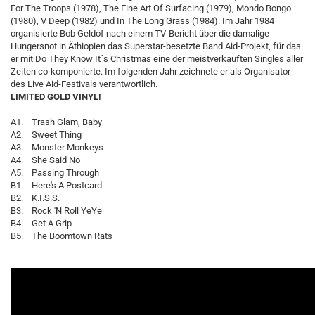
For The Troops (1978), The Fine Art Of Surfacing (1979), Mondo Bongo
(1980), V Deep (1982) und In The Long Grass (1984). Im Jahr 1984
organisierte Bob Geldof nach einem TV-Bericht über die damalige
Hungersnot in Äthiopien das Superstar-besetzte Band Aid-Projekt, für das
er mit Do They Know It´s Christmas eine der meistverkauften Singles aller
Zeiten co-komponierte. Im folgenden Jahr zeichnete er als Organisator
des Live Aid-Festivals verantwortlich.
LIMITED GOLD VINYL!
A1. Trash Glam, Baby
A2. Sweet Thing
A3. Monster Monkeys
A4. She Said No
A5. Passing Through
B1. Here's A Postcard
B2. K.I.S.S.
B3. Rock 'N Roll YeYe
B4. Get A Grip
B5. The Boomtown Rats