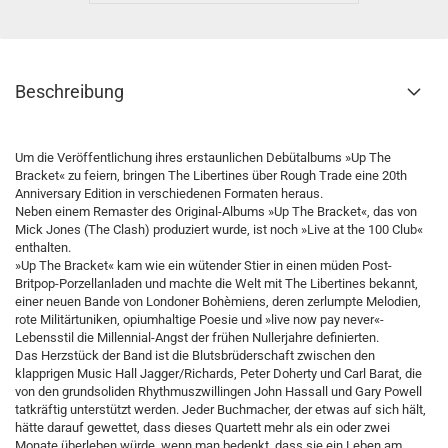
Beschreibung
Um die Veröffentlichung ihres erstaunlichen Debütalbums »Up The
Bracket« zu feiern, bringen The Libertines über Rough Trade eine 20th
Anniversary Edition in verschiedenen Formaten heraus.
Neben einem Remaster des Original-Albums »Up The Bracket«, das von
Mick Jones (The Clash) produziert wurde, ist noch »Live at the 100 Club«
enthalten.
»Up The Bracket« kam wie ein wütender Stier in einen müden Post-
Britpop-Porzellanladen und machte die Welt mit The Libertines bekannt,
einer neuen Bande von Londoner Bohèmiens, deren zerlumpte Melodien,
rote Militärtuniken, opiumhaltige Poesie und »live now pay never«-
Lebensstil die Millennial-Angst der frühen Nullerjahre definierten.
Das Herzstück der Band ist die Blutsbrüderschaft zwischen den
klapprigen Music Hall Jagger/Richards, Peter Doherty und Carl Barat, die
von den grundsoliden Rhythmuszwillingen John Hassall und Gary Powell
tatkräftig unterstützt werden. Jeder Buchmacher, der etwas auf sich hält,
hätte darauf gewettet, dass dieses Quartett mehr als ein oder zwei
Monate überleben würde, wenn man bedenkt, dass sie ein Leben am