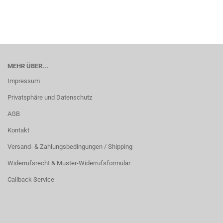
MEHR ÜBER...
Impressum
Privatsphäre und Datenschutz
AGB
Kontakt
Versand- & Zahlungsbedingungen / Shipping
Widerrufsrecht & Muster-Widerrufsformular
Callback Service