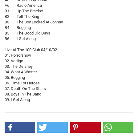
A6 Radio America
B1 Up The Bracket
B2 Tell The King
B3 The Boy Looked At Johnny
B4 Begging
B5 The Good Old Days
B6 I Get Along
Live At The 100 Club 04/10/02
01. Horrorshow
02. Vertigo
03. The Delaney
04. What A Waster
05. Begging
06. Time For Heroes
07. Death On The Stairs
08. Boys In The Band
09. I Get Along