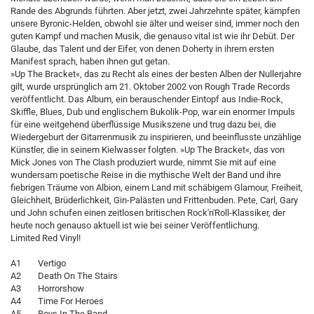
Rande des Abgrunds führten. Aber jetzt, zwei Jahrzehnte später, kämpfen
unsere Byronic-Helden, obwohl sie älter und weiser sind, immer noch den
guten Kampf und machen Musik, die genauso vital ist wie ihr Debüt. Der
Glaube, das Talent und der Eifer, von denen Doherty in ihrem ersten
Manifest sprach, haben ihnen gut getan.
»Up The Bracket«, das zu Recht als eines der besten Alben der Nullerjahre
gilt, wurde ursprünglich am 21. Oktober 2002 von Rough Trade Records
veröffentlicht. Das Album, ein berauschender Eintopf aus Indie-Rock,
Skiffle, Blues, Dub und englischem Bukolik-Pop, war ein enormer Impuls
für eine weitgehend überflüssige Musikszene und trug dazu bei, die
Wiedergeburt der Gitarrenmusik zu inspirieren, und beeinflusste unzählige
Künstler, die in seinem Kielwasser folgten. »Up The Bracket«, das von
Mick Jones von The Clash produziert wurde, nimmt Sie mit auf eine
wundersam poetische Reise in die mythische Welt der Band und ihre
fiebrigen Träume von Albion, einem Land mit schäbigem Glamour, Freiheit,
Gleichheit, Brüderlichkeit, Gin-Palästen und Frittenbuden. Pete, Carl, Gary
und John schufen einen zeitlosen britischen Rock'n'Roll-Klassiker, der
heute noch genauso aktuell ist wie bei seiner Veröffentlichung.
Limited Red Vinyl!
A1 Vertigo
A2 Death On The Stairs
A3 Horrorshow
A4 Time For Heroes
A5 Boys In The Band